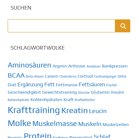
SUCHEN
SCHLAGWORTWOLKE
Aminosäuren
Arginin
Arthrose
Bankpressen
Ausdauer
BCAA
Casein
Cortisol
Beta-Alanin
Cholesterin
Cortisolspiegel
DHEA
Ergänzung
Fett
Fettsäuren
Diät
Fettmasse
Fischöl
Geschwindigkeit
Gewichtstraining
Glutamin
Insulin
Glucose
Kohlenhydraten
Kraft
Kohlenhydrate
Kraftathleten
Krafttraining
Kreatin
Leucin
Molke
Muskelmasse
Muskeln
Muskelzellen
Protein
Schlaf
Resveratrol
Myostatin
Radfahrer