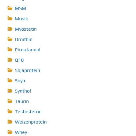
MSM
Musik
Myostatin
Ornithin
Piceatannol
Q10
Sojaprotein
Soya
Synthol
Taurin
Testosteron
Weizenprotein
Whey