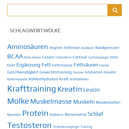
SCHLAGWORTWOLKE
Aminosäuren
Arginin
Arthrose
Bankpressen
Ausdauer
BCAA
Casein
Cortisol
Beta-Alanin
Cholesterin
Cortisolspiegel
DHEA
Ergänzung
Fett
Fettsäuren
Diät
Fettmasse
Fischöl
Geschwindigkeit
Gewichtstraining
Glutamin
Insulin
Glucose
Kohlenhydraten
Kraft
Kohlenhydrate
Kraftathleten
Krafttraining
Kreatin
Leucin
Molke
Muskelmasse
Muskeln
Muskelzellen
Protein
Schlaf
Resveratrol
Myostatin
Radfahrer
Testosteron
Testosteronspiegel
Training