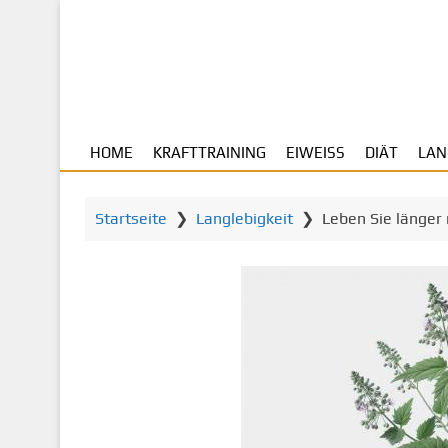
Z
u
m
H
a
u
HOME
KRAFTTRAINING
EIWEISS
DIÄT
LAN
p
t
i
Startseite
❯
Langlebigkeit
❯
Leben Sie länger
n
h
a
l
t
s
p
r
i
n