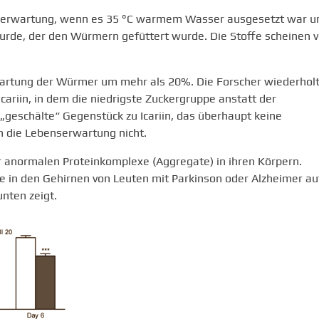
ebenserwartung, wenn es 35 °C warmem Wasser ausgesetzt war u
rde, der den Würmern gefüttert wurde. Die Stoffe scheinen v
erwartung der Würmer um mehr als 20%. Die Forscher wiederhol
Icariin, in dem die niedrigste Zuckergruppe anstatt der
n „geschälte“ Gegenstück zu Icariin, das überhaupt keine
en die Lebenserwartung nicht.
r anormalen Proteinkomplexe (Aggregate) in ihren Körpern.
e in den Gehirnen von Leuten mit Parkinson oder Alzheimer au
unten zeigt.