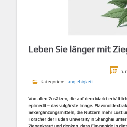
g
e
n
Leben Sie länger mit Zi
3. 
Kategorien:
Langlebigkeit
Von allen Zusätzen, die auf dem Markt erhältlich
epimedii – das vulgärste Image. Flavonoidextrakt
Sexergänzungsmitteln, die Nutzern mehr Lust u
Forscher der Fudan University in Shanghai unte
Ziegenkraut und denken, dass Flavonoide in di