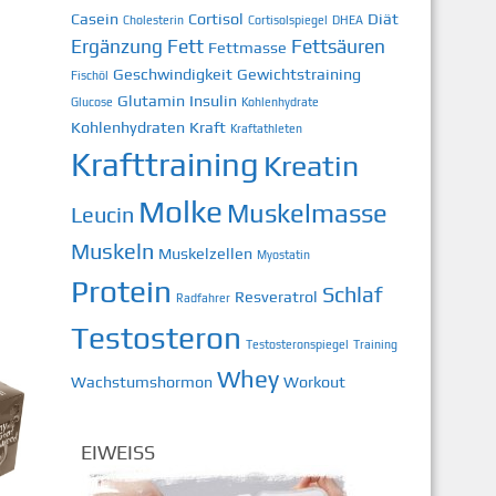
Casein
Cortisol
Diät
Cholesterin
Cortisolspiegel
DHEA
Ergänzung
Fett
Fettsäuren
Fettmasse
Geschwindigkeit
Gewichtstraining
Fischöl
Glutamin
Insulin
Glucose
Kohlenhydrate
Kohlenhydraten
Kraft
Kraftathleten
Krafttraining
Kreatin
Molke
Muskelmasse
Leucin
Muskeln
Muskelzellen
Myostatin
Protein
Schlaf
Resveratrol
Radfahrer
Testosteron
Testosteronspiegel
Training
Whey
Wachstumshormon
Workout
EIWEISS