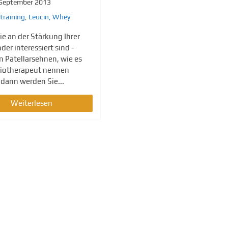
 September 2013
training
,
Leucin
,
Whey
e an der Stärkung Ihrer
er interessiert sind -
n Patellarsehnen, wie es
siotherapeut nennen
 dann werden Sie...
Weiterlesen