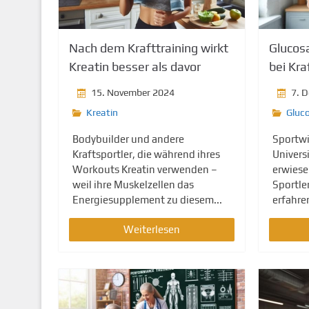
g
e
n
Nach dem Krafttraining wirkt
Glucos
Kreatin besser als davor
bei Kra
15. November 2024
7. 
Kreatin
Gluc
Bodybuilder und andere
Sportwi
Kraftsportler, die während ihres
Univers
Workouts Kreatin verwenden –
erwiese
weil ihre Muskelzellen das
Sportle
Energiesupplement zu diesem...
erfahre
Weiterlesen