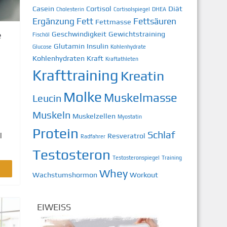
Casein
Cortisol
Diät
Cholesterin
Cortisolspiegel
DHEA
Ergänzung
Fett
Fettsäuren
Fettmasse
e
Geschwindigkeit
Gewichtstraining
Fischöl
Glutamin
Insulin
Glucose
Kohlenhydrate
Kohlenhydraten
Kraft
Kraftathleten
Krafttraining
Kreatin
Molke
Muskelmasse
Leucin
Muskeln
Muskelzellen
Myostatin
Protein
Schlaf
l
Resveratrol
Radfahrer
Testosteron
Testosteronspiegel
Training
Whey
Wachstumshormon
Workout
EIWEISS