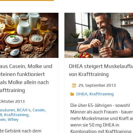
 aus Casein, Molke und
DHEA steigert Muskelaufb
teinen funktioniert
von Krafttraining
als Molke allein nach
29. September 2013
afttraining
DHEA
,
Krafttraining
 Oktober 2013
Die über 65-Jährigen - sowohl
osäuren
,
BCAA's
,
Casein
,
Männer als auch Frauen - baue
iß
,
Krafttraining
,
mehr Muskelmasse und Kraft a
ein
,
Whey
wenn sie 50 mg DHEA in
te Getränk nach dem
Kombination mit Krafttraining