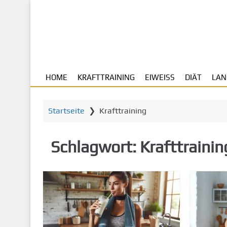
Z
u
m
H
a
u
HOME
KRAFTTRAINING
EIWEISS
DIÄT
LAN
p
t
i
Startseite
❯
Krafttraining
n
h
a
Schlagwort:
Krafttrainin
l
t
s
p
r
i
n