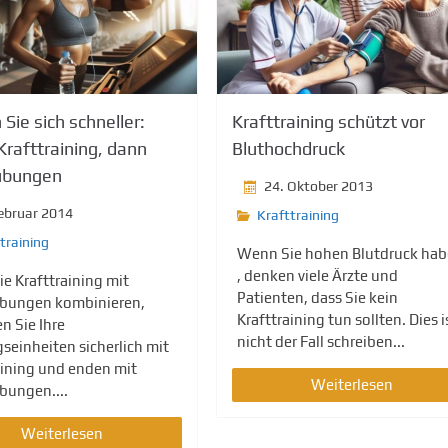
 Sie sich schneller:
Krafttraining schützt vor
Krafttraining, dann
Bluthochdruck
übungen
24. Oktober 2013
Februar 2014
Krafttraining
training
Wenn Sie hohen Blutdruck ha
, denken viele Ärzte und
e Krafttraining mit
Patienten, dass Sie kein
übungen kombinieren,
Krafttraining tun sollten. Dies i
n Sie Ihre
nicht der Fall schreiben...
gseinheiten sicherlich mit
aining und enden mit
Weiterlesen
bungen....
Weiterlesen