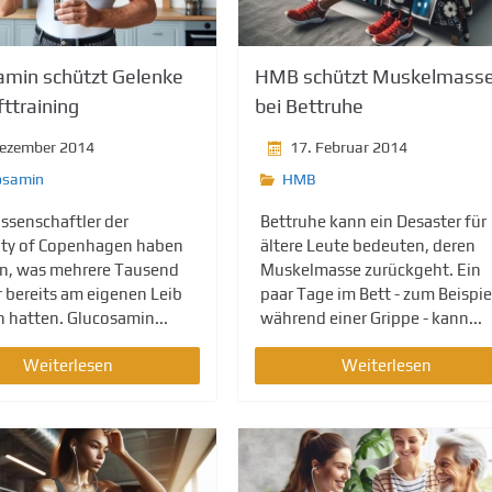
amin schützt Gelenke
HMB schützt Muskelmass
fttraining
bei Bettruhe
Dezember 2014
17. Februar 2014
osamin
HMB
ssenschaftler der
Bettruhe kann ein Desaster für
ity of Copenhagen haben
ältere Leute bedeuten, deren
n, was mehrere Tausend
Muskelmasse zurückgeht. Ein
r bereits am eigenen Leib
paar Tage im Bett - zum Beispie
n hatten. Glucosamin...
während einer Grippe - kann...
Weiterlesen
Weiterlesen