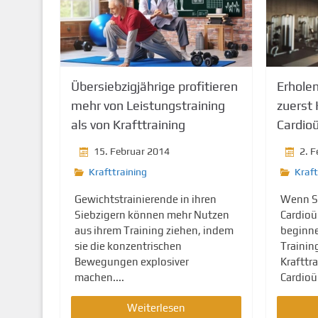
Übersiebzigjährige profitieren
Erholen
mehr von Leistungstraining
zuerst 
als von Krafttraining
Cardio
15. Februar 2014
2. 
Krafttraining
Kraft
Gewichtstrainierende in ihren
Wenn Si
Siebzigern können mehr Nutzen
Cardio
aus ihrem Training ziehen, indem
beginne
sie die konzentrischen
Trainin
Bewegungen explosiver
Krafttr
machen....
Cardioü
Weiterlesen