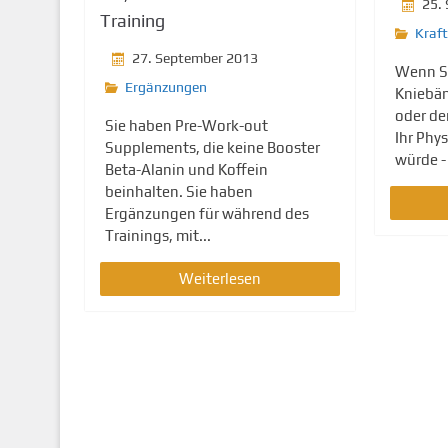
25.
Training
Kraft
27. September 2013
Wenn Si
Ergänzungen
Kniebänd
oder de
Sie haben Pre-Work-out
Ihr Phy
Supplements, die keine Booster
würde -
Beta-Alanin und Koffein
beinhalten. Sie haben
Ergänzungen für während des
Trainings, mit...
Weiterlesen