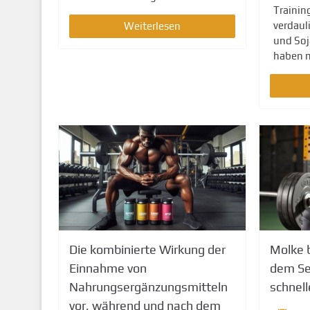
Trainin
verdaul
Weiterlesen
und Soj
haben m
Die kombinierte Wirkung der
Molke b
Einnahme von
dem S
Nahrungsergänzungsmitteln
schnell
vor, während und nach dem