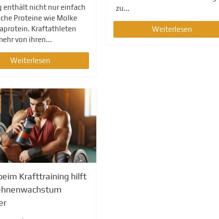
g enthält nicht nur einfach
zu...
iche Proteine wie Molke
aprotein. Kraftathleten
Weiterlesen
ehr von ihren...
Weiterlesen
eim Krafttraining hilft
ehnenwachstum
er