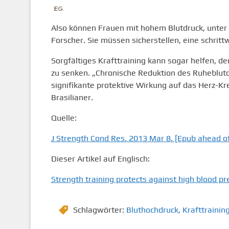
Also können Frauen mit hohem Blutdruck, unter K
Forscher. Sie müssen sicherstellen, eine schrit
Sorgfältiges Krafttraining kann sogar helfen, de
zu senken. „Chronische Reduktion des Ruheblutd
signifikante protektive Wirkung auf das Herz-Kr
Brasilianer.
Quelle:
J Strength Cond Res. 2013 Mar 8. [Epub ahead of 
Dieser Artikel auf Englisch:
Strength training protects against high blood pr
Schlagwörter:
Bluthochdruck
,
Krafttrainin