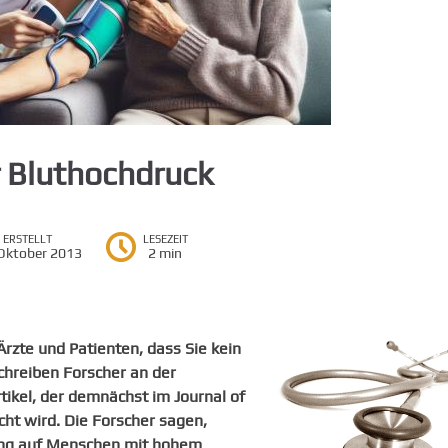
r Bluthochdruck
ERSTELLT
LESEZEIT
Oktober 2013
2 min
rzte und Patienten, dass Sie kein
 schreiben Forscher an der
rtikel, der demnächst im Journal of
cht wird. Die Forscher sagen,
rkung auf Menschen mit hohem