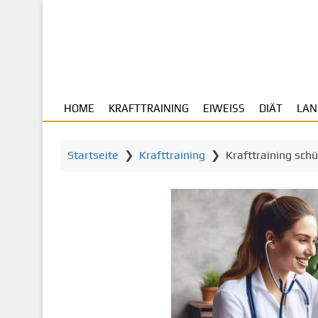
Z
u
m
H
a
u
HOME
KRAFTTRAINING
EIWEISS
DIÄT
LAN
p
t
i
Startseite
❯
Krafttraining
❯
Krafttraining schü
n
h
a
l
t
s
p
r
i
n