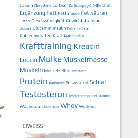
Casein
Cortisol
Diät
Cholesterin
Cortisolspiegel
DHEA
Ergänzung
Fett
Fettsäuren
Fettmasse
Geschwindigkeit
Gewichtstraining
Fischöl
Glutamin
Insulin
Glucose
Kohlenhydrate
Kohlenhydraten
Kraft
Kraftathleten
Krafttraining
Kreatin
Molke
Muskelmasse
Leucin
Muskeln
Muskelzellen
Myostatin
Protein
Schlaf
Resveratrol
Radfahrer
Testosteron
Testosteronspiegel
Training
Whey
Wachstumshormon
Workout
EIWEISS