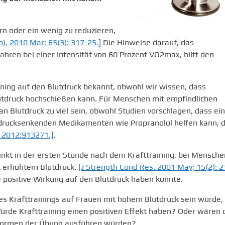
n oder ein wenig zu reduzieren,
o). 2010 Mar; 65(3): 317-25.]
Die Hinweise darauf, das
hren bei einer Intensität von 60 Prozent VO2max, hilft den
ining auf den Blutdruck bekannt, obwohl wir wissen, dass
tdruck hochschießen kann. Für Menschen mit empfindlichen
 Blutdruck zu viel sein, obwohl Studien vorschlagen, dass ei
drucksenkenden Medikamenten wie Propranolol helfen kann, d
; 2012:913271.]
.
inkt in der ersten Stunde nach dem Krafttraining, bei Mensche
t erhöhtem Blutdruck.
[J Strength Cond Res. 2001 May; 15(2): 2
e positive Wirkung auf den Blutdruck haben könnte.
es Krafttrainings auf Frauen mit hohem Blutdruck sein würde, 
e Krafttraining einen positiven Effekt haben? Oder wären 
 Formen der Übung ausführen würden?