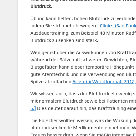
Blutdruck.
Übung kann helfen, hohen Blutdruck zu verhinder
indem Sie sich mehr bewegen.
[Clinics (Sao Paul
Ausdauertraining, zum Beispiel 40 Minuten Radfa
Blutdruck zu senken sind stark.
Weniger ist über die Auswirkungen von Krafttra
während der Sätze mit schweren Gewichten, Blu
Blutgefäßen kann dieser temporäre Höhepunkt an
gute Atemtechnik und die Verwendung von Blut
Spitze abzuflachen
ScientificWorldJournal. 2012
Wir wissen auch, dass der Blutdruck ein wenig s
mit normalem Blutdruck sowie bei Patienten mi
6.]
Dies deutet darauf hin, das Krafttraining ein
Die Forscher wollten wissen, was die Wirkung d
blutdrucksenkende Medikamente einnehmen. Würd
Frauen besser dran, wenn Sie mäßig intensive