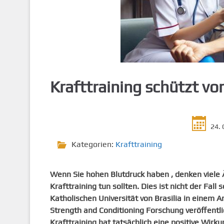
g
e
n
Krafttraining schützt vo
24. 
Kategorien:
Krafttraining
Wenn Sie hohen Blutdruck haben , denken viele Ä
Krafttraining tun sollten. Dies ist nicht der Fall
Katholischen Universität von Brasilia in einem A
Strength and Conditioning Forschung veröffentli
Krafttraining hat tatsächlich eine positive Wi