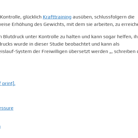
ontrolle, glücklich
Krafttraining
ausüben, schlussfolgern die
tweise Erhöhung des Gewichts, mit dem sie arbeiten, zu erreich
n Blutdruck unter Kontrolle zu halten und kann sogar helfen, i
rucks wurde in dieser Studie beobachtet und kann als
eislauf-System der Freiwilligen übersetzt werden „, schreiben 
print].
essure
g