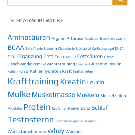
SCHLAGWORTWOLKE
Aminosäuren
Arginin
Arthrose
Bankpressen
Ausdauer
BCAA
Casein
Cortisol
Beta-Alanin
Cholesterin
Cortisolspiegel
DHEA
Ergänzung
Fett
Fettsäuren
Diät
Fettmasse
Fischöl
Geschwindigkeit
Gewichtstraining
Glutamin
Insulin
Glucose
Kohlenhydraten
Kraft
Kohlenhydrate
Kraftathleten
Krafttraining
Kreatin
Leucin
Molke
Muskelmasse
Muskeln
Muskelzellen
Protein
Schlaf
Resveratrol
Myostatin
Radfahrer
Testosteron
Testosteronspiegel
Training
Whey
Wachstumshormon
Workout