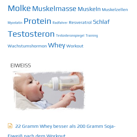
Molke
Muskelmasse
Muskeln
Muskelzellen
Protein
Schlaf
Resveratrol
Myostatin
Radfahrer
Testosteron
Testosteronspiegel
Training
Whey
Wachstumshormon
Workout
EIWEISS
22 Gramm Whey besser als 200 Gramm Soja-
Eiweiß nach dem Workout