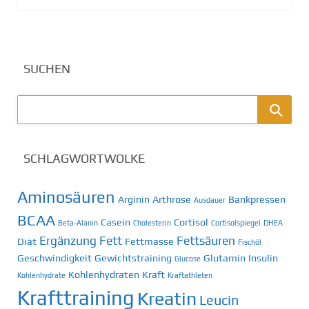
SUCHEN
SCHLAGWORTWOLKE
Aminosäuren
Arginin
Arthrose
Bankpressen
Ausdauer
BCAA
Casein
Cortisol
Beta-Alanin
Cholesterin
Cortisolspiegel
DHEA
Ergänzung
Fett
Fettsäuren
Diät
Fettmasse
Fischöl
Geschwindigkeit
Gewichtstraining
Glutamin
Insulin
Glucose
Kohlenhydraten
Kraft
Kohlenhydrate
Kraftathleten
Krafttraining
Kreatin
Leucin