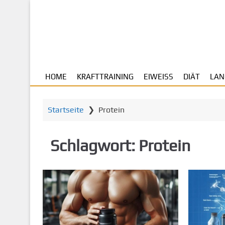
Z
u
m
H
a
u
HOME
KRAFTTRAINING
EIWEISS
DIÄT
LAN
p
t
i
Startseite
❯
Protein
n
h
a
Schlagwort:
Protein
l
t
s
p
r
i
n