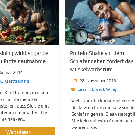
aining wirkt sogar bei
Protein-Shake vor dem
er Proteinaufnahme
Schlafengehen fördert das
Muskelwachstum
 Januar 2014
22. November 2013
iß
,
Krafttraining
Casein
,
Eiweiß
,
Whey
e Krafttraining machen,
nen nichts mehr als
Viele Sportler konsumieren ge
stellen, dass Sie sie eine
die letzten Proteine kurz vor d
teindiät einhalten. Das
Schlafen gehen. Dies versorgt i
 Sie denken...
Muskeln mit extra Aminosäure
während sie...
Weiterlesen