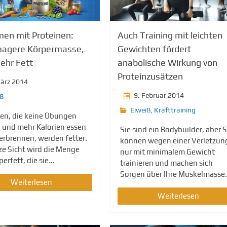
en mit Proteinen:
Auch Training mit leichten
agere Körpermasse,
Gewichten fördert
ehr Fett
anabolische Wirkung von
Proteinzusätzen
März 2014
9. Februar 2014
iß
Eiweiß
,
Krafttraining
n, die keine Übungen
und mehr Kalorien essen
Sie sind ein Bodybuilder, aber S
verbrennen, werden fetter.
können wegen einer Verletzun
ze Sicht wird die Menge
nur mit minimalem Gewicht
erfett, die sie...
trainieren und machen sich
Sorgen über Ihre Muskelmasse..
Weiterlesen
Weiterlesen