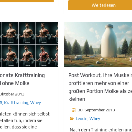
Weiterlesen
onate Krafttraining
Post Workout, Ihre Muskel
d ohne Molke
profitieren mehr von einer
großen Portion Molke als z
 Oktober 2013
kleinen
iß
,
Krafttraining
,
Whey
30. September 2013
hleten können sich selbst
Leucin
,
Whey
efallen tun, indem sie
ellen, dass sie eine
Nach dem Training erholen un