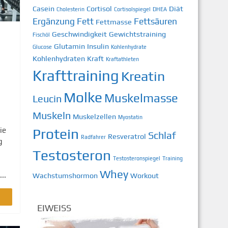
Casein
Cortisol
Diät
Cholesterin
Cortisolspiegel
DHEA
Ergänzung
Fett
Fettsäuren
Fettmasse
Geschwindigkeit
Gewichtstraining
Fischöl
Glutamin
Insulin
Glucose
Kohlenhydrate
Kohlenhydraten
Kraft
Kraftathleten
Krafttraining
Kreatin
Molke
Muskelmasse
Leucin
Muskeln
Muskelzellen
Myostatin
ie
Protein
Schlaf
Resveratrol
Radfahrer
g
Testosteron
Testosteronspiegel
Training
Whey
..
Wachstumshormon
Workout
EIWEISS