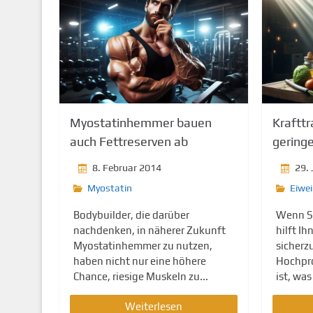
Myostatinhemmer bauen
Krafttr
auch Fettreserven ab
gering
8. Februar 2014
29.
Myostatin
Eiwe
Bodybuilder, die darüber
Wenn Si
nachdenken, in näherer Zukunft
hilft Ih
Myostatinhemmer zu nutzen,
sicherzu
haben nicht nur eine höhere
Hochpro
Chance, riesige Muskeln zu...
ist, was
Weiterlesen