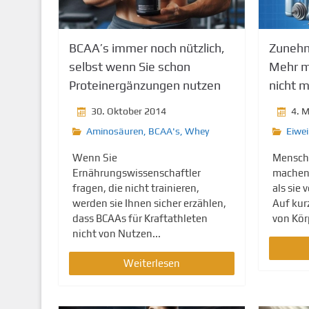
g
e
n
BCAA’s immer noch nützlich,
Zunehm
selbst wenn Sie schon
Mehr m
Proteinergänzungen nutzen
nicht m
30. Oktober 2014
4. 
Aminosäuren
,
BCAA's
,
Whey
Eiwe
Wenn Sie
Mensche
Ernährungswissenschaftler
machen 
fragen, die nicht trainieren,
als sie 
werden sie Ihnen sicher erzählen,
Auf kur
dass BCAAs für Kraftathleten
von Körp
nicht von Nutzen...
Weiterlesen