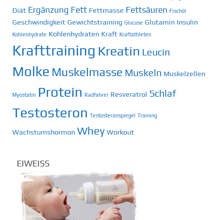
Ergänzung
Fett
Fettsäuren
Diät
Fettmasse
Fischöl
Geschwindigkeit
Gewichtstraining
Glutamin
Insulin
Glucose
Kohlenhydraten
Kraft
Kohlenhydrate
Kraftathleten
Krafttraining
Kreatin
Leucin
Molke
Muskelmasse
Muskeln
Muskelzellen
Protein
Schlaf
Resveratrol
Myostatin
Radfahrer
Testosteron
Testosteronspiegel
Training
Whey
Wachstumshormon
Workout
EIWEISS