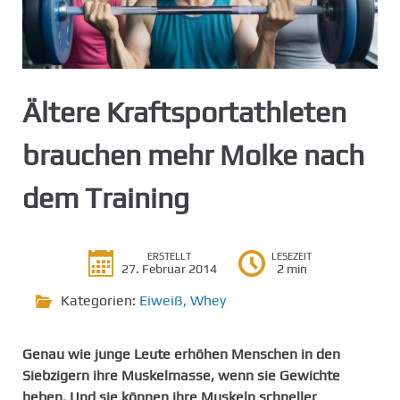
g
e
n
Ältere Kraftsportathleten
brauchen mehr Molke nach
dem Training
ERSTELLT
LESEZEIT
27. Februar 2014
2 min
Kategorien:
Eiweiß
,
Whey
Genau wie junge Leute erhöhen Menschen in den
Siebzigern ihre Muskelmasse, wenn sie Gewichte
heben. Und sie können ihre Muskeln schneller