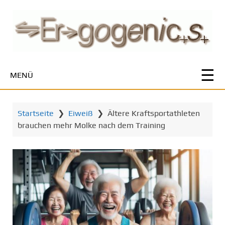
Z
u
m
H
a
u
MENÜ
p
t
i
Startseite
❯
Eiweiß
❯
Ältere Kraftsportathleten
n
brauchen mehr Molke nach dem Training
h
a
l
t
s
p
r
i
n