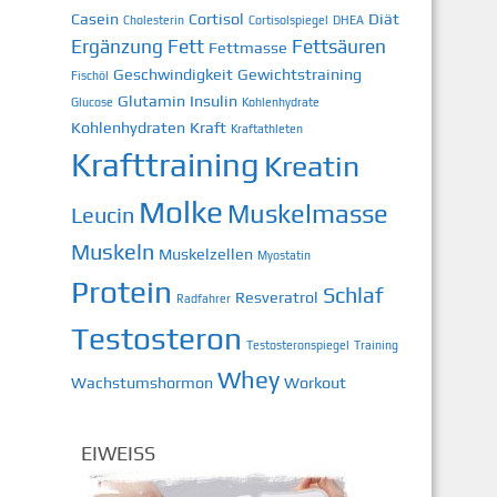
Casein
Cortisol
Diät
Cholesterin
Cortisolspiegel
DHEA
Ergänzung
Fett
Fettsäuren
Fettmasse
Geschwindigkeit
Gewichtstraining
Fischöl
Glutamin
Insulin
Glucose
Kohlenhydrate
Kohlenhydraten
Kraft
Kraftathleten
Krafttraining
Kreatin
Molke
Muskelmasse
Leucin
Muskeln
Muskelzellen
Myostatin
Protein
Schlaf
Resveratrol
Radfahrer
Testosteron
Testosteronspiegel
Training
Whey
Wachstumshormon
Workout
EIWEISS