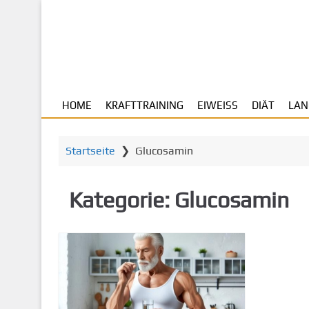
Z
u
m
H
a
u
HOME
KRAFTTRAINING
EIWEISS
DIÄT
LAN
p
t
i
Startseite
❯
Glucosamin
n
h
a
Kategorie:
Glucosamin
l
t
s
p
r
i
n