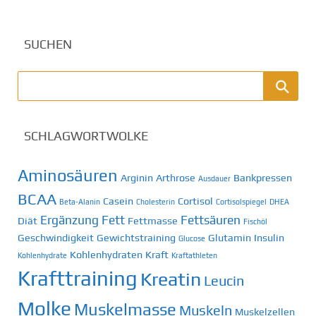
SUCHEN
SCHLAGWORTWOLKE
Aminosäuren
Arginin
Arthrose
Bankpressen
Ausdauer
BCAA
Casein
Cortisol
Beta-Alanin
Cholesterin
Cortisolspiegel
DHEA
Ergänzung
Fett
Fettsäuren
Diät
Fettmasse
Fischöl
Geschwindigkeit
Gewichtstraining
Glutamin
Insulin
Glucose
Kohlenhydraten
Kraft
Kohlenhydrate
Kraftathleten
Krafttraining
Kreatin
Leucin
Molke
Muskelmasse
Muskeln
Muskelzellen