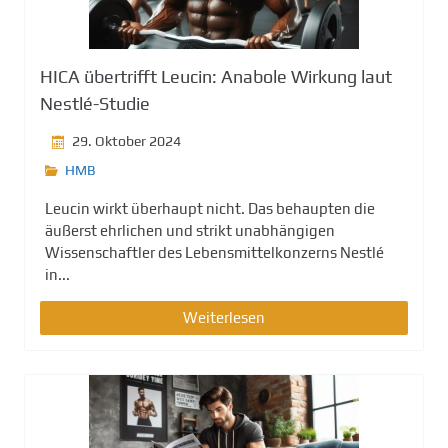
g
e
n
HICA übertrifft Leucin: Anabole Wirkung laut
Nestlé-Studie
29. Oktober 2024
HMB
Leucin wirkt überhaupt nicht. Das behaupten die
äußerst ehrlichen und strikt unabhängigen
Wissenschaftler des Lebensmittelkonzerns Nestlé
in...
Weiterlesen