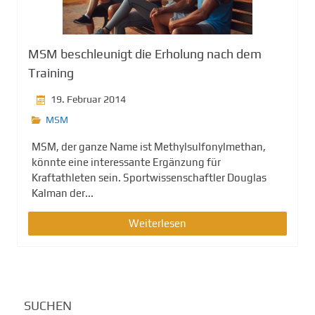
g
e
n
MSM beschleunigt die Erholung nach dem
Training
19. Februar 2014
MSM
MSM, der ganze Name ist Methylsulfonylmethan,
könnte eine interessante Ergänzung für
Kraftathleten sein. Sportwissenschaftler Douglas
Kalman der...
Weiterlesen
SUCHEN