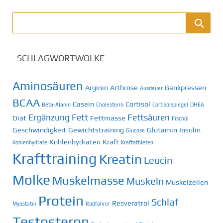
SCHLAGWORTWOLKE
Aminosäuren
Arginin
Arthrose
Bankpressen
Ausdauer
BCAA
Casein
Cortisol
Beta-Alanin
Cholesterin
Cortisolspiegel
DHEA
Ergänzung
Fett
Fettsäuren
Diät
Fettmasse
Fischöl
Geschwindigkeit
Gewichtstraining
Glutamin
Insulin
Glucose
Kohlenhydraten
Kraft
Kohlenhydrate
Kraftathleten
Krafttraining
Kreatin
Leucin
Molke
Muskelmasse
Muskeln
Muskelzellen
Protein
Schlaf
Resveratrol
Myostatin
Radfahrer
Testosteron