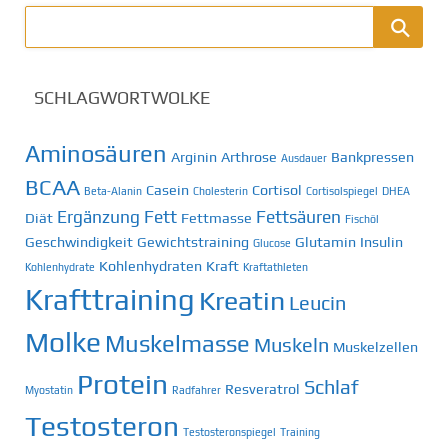
SCHLAGWORTWOLKE
Aminosäuren
Arginin
Arthrose
Bankpressen
Ausdauer
BCAA
Casein
Cortisol
Beta-Alanin
Cholesterin
Cortisolspiegel
DHEA
Ergänzung
Fett
Fettsäuren
Diät
Fettmasse
Fischöl
Geschwindigkeit
Gewichtstraining
Glutamin
Insulin
Glucose
Kohlenhydraten
Kraft
Kohlenhydrate
Kraftathleten
Krafttraining
Kreatin
Leucin
Molke
Muskelmasse
Muskeln
Muskelzellen
Protein
Schlaf
Resveratrol
Myostatin
Radfahrer
Testosteron
Testosteronspiegel
Training