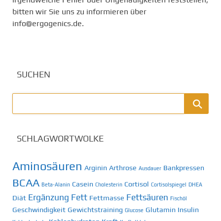
bitten wir Sie uns zu informieren über
info@ergogenics.de.
SUCHEN
SCHLAGWORTWOLKE
Aminosäuren
Arginin
Arthrose
Bankpressen
Ausdauer
BCAA
Casein
Cortisol
Beta-Alanin
Cholesterin
Cortisolspiegel
DHEA
Ergänzung
Fett
Fettsäuren
Diät
Fettmasse
Fischöl
Geschwindigkeit
Gewichtstraining
Glutamin
Insulin
Glucose