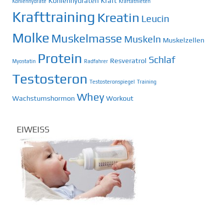
Kohlenhydraten
Kraft
Kohlenhydrate
Kraftathleten
Krafttraining
Kreatin
Leucin
Molke
Muskelmasse
Muskeln
Muskelzellen
Protein
Schlaf
Resveratrol
Myostatin
Radfahrer
Testosteron
Testosteronspiegel
Training
Whey
Wachstumshormon
Workout
EIWEISS