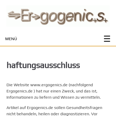
Z
u
m
H
a
u
MENÜ
p
t
i
n
haftungsausschluss
h
a
l
t
Die Website www.ergogenics.de (nachfolgend
s
Ergogenics.de ) hat nur einen Zweck, und das ist,
p
Informationen zu liefern und Wissen zu vermitteln.
r
Artikel auf Ergogenics.de sollen Gesundheitsfragen
i
nicht behandeln, heilen oder diagnostizieren. Vor
n