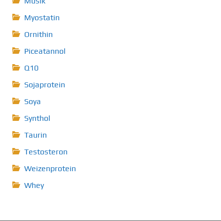
Musik
Myostatin
Ornithin
Piceatannol
Q10
Sojaprotein
Soya
Synthol
Taurin
Testosteron
Weizenprotein
Whey