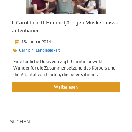
g
e
n
L-Carnitin hilft Hundertjährigen Muskelmasse
aufzubauen
15. Januar 2014
Carnitin
,
Langlebigkeit
Eine tägliche Dosis von 2 g L-Carnitin bewirkt
Wunder für die Zusammensetzung des Körpers und
die Vitalität von Leuten, die bereits ihren...
Weiterlesen
SUCHEN