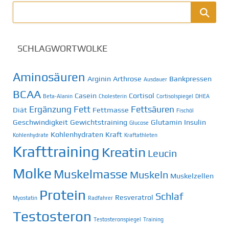
SCHLAGWORTWOLKE
Aminosäuren
Arginin
Arthrose
Bankpressen
Ausdauer
BCAA
Casein
Cortisol
Beta-Alanin
Cholesterin
Cortisolspiegel
DHEA
Ergänzung
Fett
Fettsäuren
Diät
Fettmasse
Fischöl
Geschwindigkeit
Gewichtstraining
Glutamin
Insulin
Glucose
Kohlenhydraten
Kraft
Kohlenhydrate
Kraftathleten
Krafttraining
Kreatin
Leucin
Molke
Muskelmasse
Muskeln
Muskelzellen
Protein
Schlaf
Resveratrol
Myostatin
Radfahrer
Testosteron
Testosteronspiegel
Training