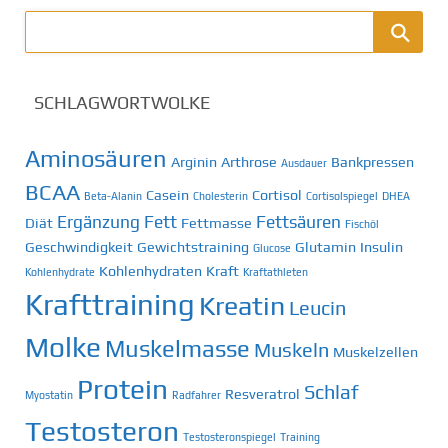
SCHLAGWORTWOLKE
Aminosäuren
Arginin
Arthrose
Bankpressen
Ausdauer
BCAA
Casein
Cortisol
Beta-Alanin
Cholesterin
Cortisolspiegel
DHEA
Ergänzung
Fett
Fettsäuren
Diät
Fettmasse
Fischöl
Geschwindigkeit
Gewichtstraining
Glutamin
Insulin
Glucose
Kohlenhydraten
Kraft
Kohlenhydrate
Kraftathleten
Krafttraining
Kreatin
Leucin
Molke
Muskelmasse
Muskeln
Muskelzellen
Protein
Schlaf
Resveratrol
Myostatin
Radfahrer
Testosteron
Testosteronspiegel
Training