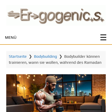
Z
u
m
H
a
u
MENÜ
p
t
i
Startseite
❯
Bodybuilding
❯
Bodybuilder können
n
trainieren, wann sie wollen, während des Ramadan
h
a
l
t
s
p
r
i
n