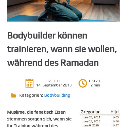
g
e
n
Bodybuilder können
trainieren, wann sie wollen,
während des Ramadan
ERSTELLT
LESEZEIT
14. September 2013
2 min
Kategorien:
Bodybuilding
Muslime, die fanatisch Eisen
stemmen sorgen sich, wann sie
ihr Training während des