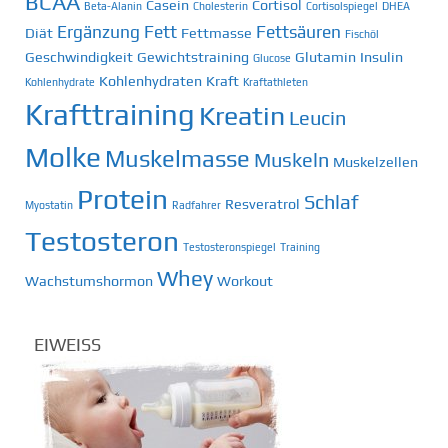
BCAA
Casein
Cortisol
Beta-Alanin
Cholesterin
Cortisolspiegel
DHEA
Ergänzung
Fett
Fettsäuren
Diät
Fettmasse
Fischöl
Geschwindigkeit
Gewichtstraining
Glutamin
Insulin
Glucose
Kohlenhydraten
Kraft
Kohlenhydrate
Kraftathleten
Krafttraining
Kreatin
Leucin
Molke
Muskelmasse
Muskeln
Muskelzellen
Protein
Schlaf
Resveratrol
Myostatin
Radfahrer
Testosteron
Testosteronspiegel
Training
Whey
Wachstumshormon
Workout
EIWEISS