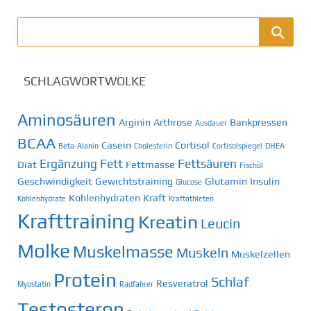
SCHLAGWORTWOLKE
Aminosäuren
Arginin
Arthrose
Bankpressen
Ausdauer
BCAA
Casein
Cortisol
Beta-Alanin
Cholesterin
Cortisolspiegel
DHEA
Ergänzung
Fett
Fettsäuren
Diät
Fettmasse
Fischöl
Geschwindigkeit
Gewichtstraining
Glutamin
Insulin
Glucose
Kohlenhydraten
Kraft
Kohlenhydrate
Kraftathleten
Krafttraining
Kreatin
Leucin
Molke
Muskelmasse
Muskeln
Muskelzellen
Protein
Schlaf
Resveratrol
Myostatin
Radfahrer
Testosteron