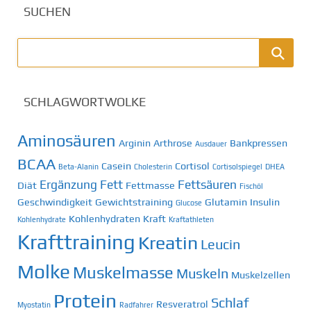
SUCHEN
SCHLAGWORTWOLKE
Aminosäuren
Arginin
Arthrose
Bankpressen
Ausdauer
BCAA
Casein
Cortisol
Beta-Alanin
Cholesterin
Cortisolspiegel
DHEA
Ergänzung
Fett
Fettsäuren
Diät
Fettmasse
Fischöl
Geschwindigkeit
Gewichtstraining
Glutamin
Insulin
Glucose
Kohlenhydraten
Kraft
Kohlenhydrate
Kraftathleten
Krafttraining
Kreatin
Leucin
Molke
Muskelmasse
Muskeln
Muskelzellen
Protein
Schlaf
Resveratrol
Myostatin
Radfahrer