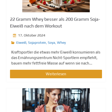
g
e
n
22 Gramm Whey besser als 200 Gramm Soja-
Eiweiß nach dem Workout
17. Oktober 2024
Eiweiß
,
Sojaprotein
,
Soya
,
Whey
Kraftsportler die etwas mehr Eiweiß konsumieren als
das Ernährungszentrum Nicht-Sportlern empfiehlt,
bauen mehr fettfreie Masse auf wenn sie nach...
Weiterlesen