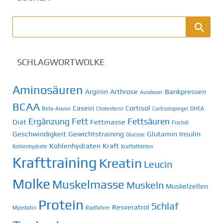
SCHLAGWORTWOLKE
Aminosäuren
Arginin
Arthrose
Bankpressen
Ausdauer
BCAA
Casein
Cortisol
Beta-Alanin
Cholesterin
Cortisolspiegel
DHEA
Ergänzung
Fett
Fettsäuren
Diät
Fettmasse
Fischöl
Geschwindigkeit
Gewichtstraining
Glutamin
Insulin
Glucose
Kohlenhydraten
Kraft
Kohlenhydrate
Kraftathleten
Krafttraining
Kreatin
Leucin
Molke
Muskelmasse
Muskeln
Muskelzellen
Protein
Schlaf
Resveratrol
Myostatin
Radfahrer