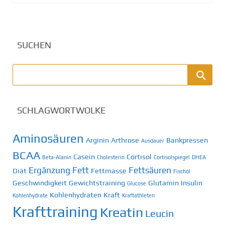
SUCHEN
SCHLAGWORTWOLKE
Aminosäuren
Arginin
Arthrose
Bankpressen
Ausdauer
BCAA
Casein
Cortisol
Beta-Alanin
Cholesterin
Cortisolspiegel
DHEA
Ergänzung
Fett
Fettsäuren
Diät
Fettmasse
Fischöl
Geschwindigkeit
Gewichtstraining
Glutamin
Insulin
Glucose
Kohlenhydraten
Kraft
Kohlenhydrate
Kraftathleten
Krafttraining
Kreatin
Leucin