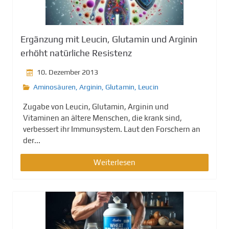
g
e
n
Ergänzung mit Leucin, Glutamin und Arginin
erhöht natürliche Resistenz
10. Dezember 2013
Aminosäuren
,
Arginin
,
Glutamin
,
Leucin
Zugabe von Leucin, Glutamin, Arginin und
Vitaminen an ältere Menschen, die krank sind,
verbessert ihr Immunsystem. Laut den Forschern an
der...
Weiterlesen