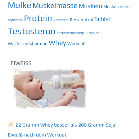
Molke
Muskelmasse
Muskeln
Muskelzellen
Protein
Schlaf
Resveratrol
Myostatin
Radfahrer
Testosteron
Testosteronspiegel
Training
Whey
Wachstumshormon
Workout
EIWEISS
22 Gramm Whey besser als 200 Gramm Soja-
Eiweiß nach dem Workout