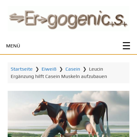
Z
u
m
H
a
u
MENÜ
p
t
i
Startseite
❯
Eiweiß
❯
Casein
❯
Leucin
n
Ergänzung hilft Casein Muskeln aufzubauen
h
a
l
t
s
p
r
i
n