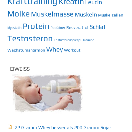
Krafttraining
Kreatin
Leucin
Molke
Muskelmasse
Muskeln
Muskelzellen
Protein
Schlaf
Resveratrol
Myostatin
Radfahrer
Testosteron
Testosteronspiegel
Training
Whey
Wachstumshormon
Workout
EIWEISS
22 Gramm Whey besser als 200 Gramm Soja-