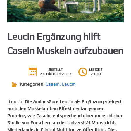
g
e
n
Leucin Ergänzung hilft
Casein Muskeln aufzubauen
ERSTELLT
LESEZEIT
23. Oktober 2013
2 min
Kategorien:
Casein
,
Leucin
[Leucin]
Die Aminosäure Leucin als Ergänzung steigert
auch den Muskelaufbau Effekt der langsamen
Proteine, wie Casein, entsprechend einer menschlichen
Studie von Forschern an der Universität Maastricht,
Niederlande, in Clinical Nutrition veröffentlicht. Dies