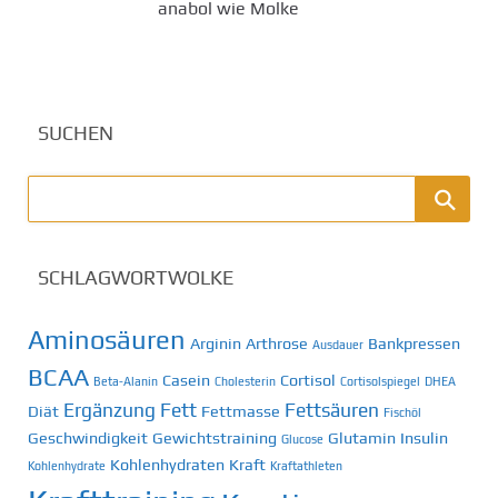
anabol wie Molke
SUCHEN
SCHLAGWORTWOLKE
Aminosäuren
Arginin
Arthrose
Bankpressen
Ausdauer
BCAA
Casein
Cortisol
Beta-Alanin
Cholesterin
Cortisolspiegel
DHEA
Ergänzung
Fett
Fettsäuren
Diät
Fettmasse
Fischöl
Geschwindigkeit
Gewichtstraining
Glutamin
Insulin
Glucose
Kohlenhydraten
Kraft
Kohlenhydrate
Kraftathleten