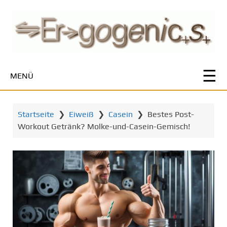
Z
u
m
H
a
u
MENÜ
p
t
i
Startseite
❯
Eiweiß
❯
Casein
❯
Bestes Post-
n
Workout Getränk? Molke-und-Casein-Gemisch!
h
a
l
t
s
p
r
i
n