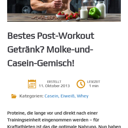
g
e
n
Bestes Post-Workout
Getränk? Molke-und-
Casein-Gemisch!
ERSTELLT
LESEZEIT
11. Oktober 2013
1 min
Kategorien:
Casein
,
Eiweiß
,
Whey
Proteine, die lange vor und direkt nach einer
Trainingseinheit eingenommen werden – für
Kraftathleten ist das die optimale Nahrung. Nun haben