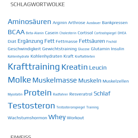
SCHLAGWORTWOLKE
Aminosäuren
Arginin
Arthrose
Bankpressen
Ausdauer
BCAA
Casein
Cortisol
Beta-Alanin
Cholesterin
Cortisolspiegel
DHEA
Ergänzung
Fett
Fettsäuren
Diät
Fettmasse
Fischöl
Geschwindigkeit
Gewichtstraining
Glutamin
Insulin
Glucose
Kohlenhydraten
Kraft
Kohlenhydrate
Kraftathleten
Krafttraining
Kreatin
Leucin
Molke
Muskelmasse
Muskeln
Muskelzellen
Protein
Schlaf
Resveratrol
Myostatin
Radfahrer
Testosteron
Testosteronspiegel
Training
Whey
Wachstumshormon
Workout
EIWEISS