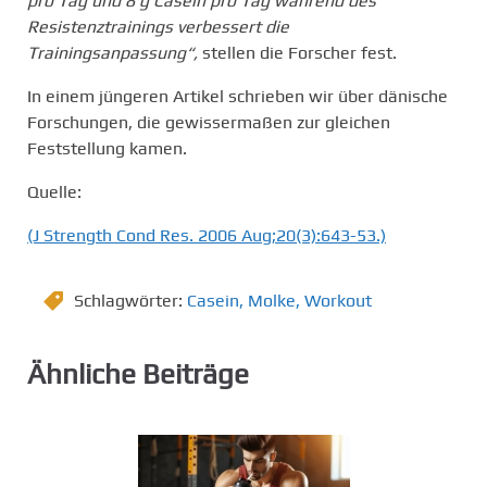
pro Tag und 8 g Casein pro Tag während des
Resistenztrainings verbessert die
Trainingsanpassung“,
stellen die Forscher fest.
In einem jüngeren Artikel schrieben wir über dänische
Forschungen, die gewissermaßen zur gleichen
Feststellung kamen.
Quelle:
(J Strength Cond Res. 2006 Aug;20(3):643-53.)
Schlagwörter:
Casein
,
Molke
,
Workout
Ähnliche Beiträge