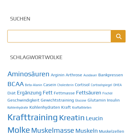
SUCHEN
SCHLAGWORTWOLKE
Aminosäuren
Arginin
Arthrose
Bankpressen
Ausdauer
BCAA
Casein
Cortisol
Beta-Alanin
Cholesterin
Cortisolspiegel
DHEA
Ergänzung
Fett
Fettsäuren
Diät
Fettmasse
Fischöl
Geschwindigkeit
Gewichtstraining
Glutamin
Insulin
Glucose
Kohlenhydraten
Kraft
Kohlenhydrate
Kraftathleten
Krafttraining
Kreatin
Leucin
Molke
Muskelmasse
Muskeln
Muskelzellen