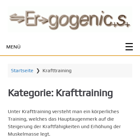
Z
u
m
H
a
u
MENÜ
p
t
i
Startseite
❯
Krafttraining
n
h
a
Kategorie:
Krafttraining
l
t
s
Unter Krafttraining versteht man ein körperliches
p
Training, welches das Hauptaugenmerk auf die
r
Steigerung der Kraftfähigkeiten und Erhöhung der
i
Muskelmasse legt.
n