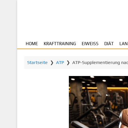
Z
u
m
H
a
u
HOME
KRAFTTRAINING
EIWEISS
DIÄT
LAN
p
t
i
Startseite
❯
ATP
❯
ATP-Supplementierung nach
n
h
a
l
t
s
p
r
i
n