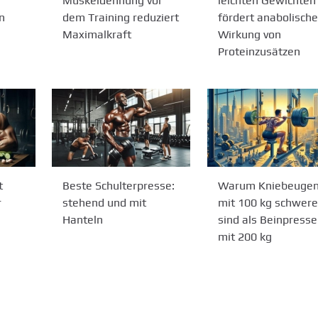
Muskeldehnung vor
leichten Gewichten
n
dem Training reduziert
fördert anabolische
Maximalkraft
Wirkung von
Proteinzusätzen
t
Beste Schulterpresse:
Warum Kniebeuge
r
stehend und mit
mit 100 kg schwere
Hanteln
sind als Beinpress
mit 200 kg