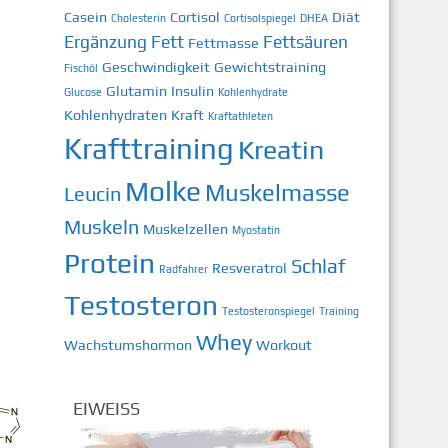
Casein
Cortisol
Diät
Cholesterin
Cortisolspiegel
DHEA
Ergänzung
Fett
Fettsäuren
Fettmasse
Geschwindigkeit
Gewichtstraining
Fischöl
Glutamin
Insulin
Glucose
Kohlenhydrate
Kohlenhydraten
Kraft
Kraftathleten
Krafttraining
Kreatin
Molke
Muskelmasse
Leucin
Muskeln
Muskelzellen
Myostatin
Protein
Schlaf
Resveratrol
Radfahrer
Testosteron
Testosteronspiegel
Training
Whey
Wachstumshormon
Workout
EIWEISS