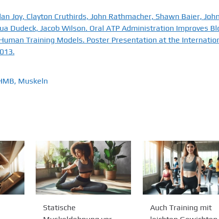
an Joy, Clayton Cruthirds, John Rathmacher, Shawn Baier, Joh
hua Dudeck, Jacob Wilson. Oral ATP Administration Improves B
Human Training Models. Poster Presentation at the Internatio
2013.
HMB
,
Muskeln
Statische
Auch Training mit