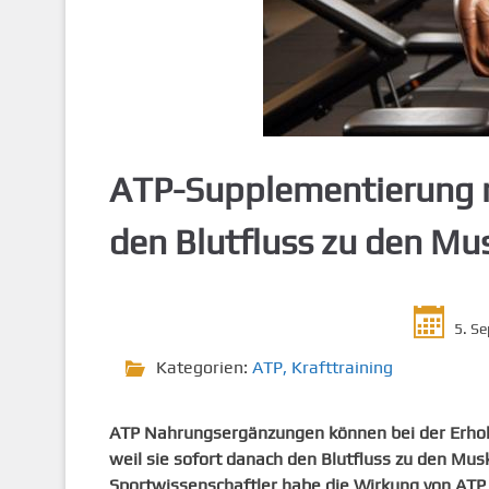
g
e
n
ATP-Supplementierung n
den Blutfluss zu den Mu
5. S
Kategorien:
ATP
,
Krafttraining
ATP Nahrungsergänzungen können bei der Erhol
weil sie sofort danach den Blutfluss zu den Mu
Sportwissenschaftler habe die Wirkung von ATP 