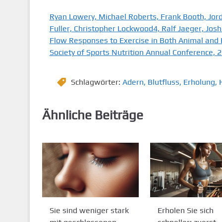
Ryan Lowery, Michael Roberts, Frank Booth, Jord
Fuller, Christopher Lockwood4, Ralf Jaeger, Jos
Flow Responses to Exercise in Both Animal and 
Society of Sports Nutrition Annual Conference, 
Schlagwörter:
Adern
,
Blutfluss
,
Erholung
,
Ähnliche Beiträge
Sie sind weniger stark
Erholen Sie sich