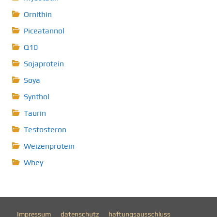
Ornithin
Piceatannol
Q10
Sojaprotein
Soya
Synthol
Taurin
Testosteron
Weizenprotein
Whey
Impressum
datenschutz
haftungsausschluss