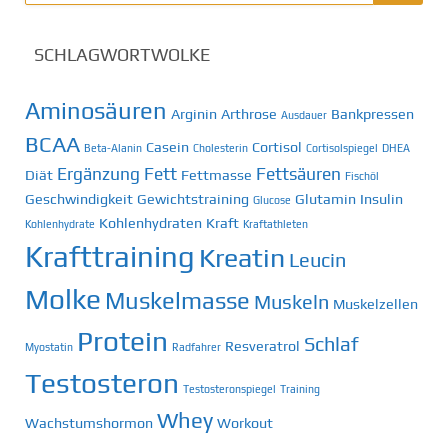
SCHLAGWORTWOLKE
Aminosäuren
Arginin
Arthrose
Bankpressen
Ausdauer
BCAA
Casein
Cortisol
Beta-Alanin
Cholesterin
Cortisolspiegel
DHEA
Ergänzung
Fett
Fettsäuren
Diät
Fettmasse
Fischöl
Geschwindigkeit
Gewichtstraining
Glutamin
Insulin
Glucose
Kohlenhydraten
Kraft
Kohlenhydrate
Kraftathleten
Krafttraining
Kreatin
Leucin
Molke
Muskelmasse
Muskeln
Muskelzellen
Protein
Schlaf
Resveratrol
Myostatin
Radfahrer
Testosteron
Testosteronspiegel
Training
Whey
Wachstumshormon
Workout