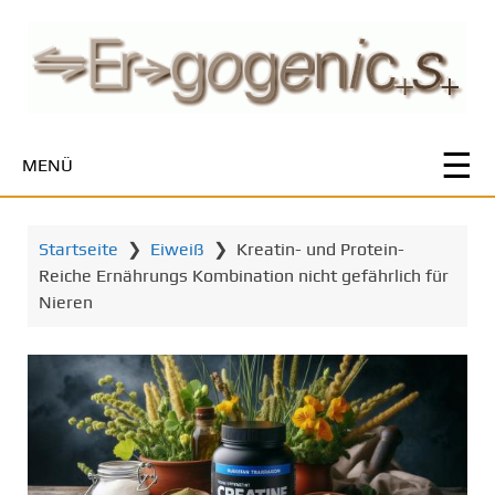
Z
u
m
H
a
u
MENÜ
p
t
i
Startseite
❯
Eiweiß
❯
Kreatin- und Protein-
n
Reiche Ernährungs Kombination nicht gefährlich für
h
Nieren
a
l
t
s
p
r
i
n