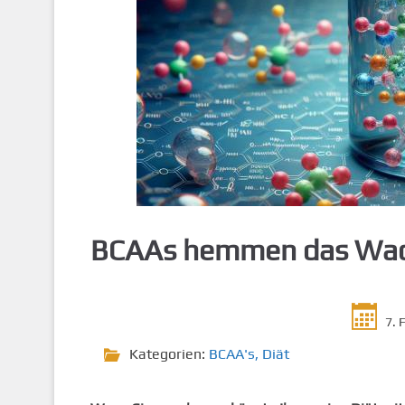
g
e
n
BCAAs hemmen das Wac
7. 
Kategorien:
BCAA's
,
Diät