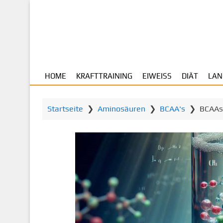
Z
u
m
H
a
u
HOME
KRAFTTRAINING
EIWEISS
DIÄT
LAN
p
t
i
Startseite
❯
Aminosäuren
❯
BCAA's
❯
BCAAs
n
h
a
l
t
s
p
r
i
n