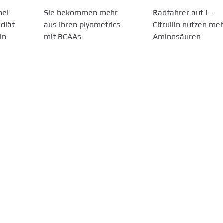
bei
Sie bekommen mehr
Radfahrer auf L-
sdiät
aus Ihren plyometrics
Citrullin nutzen me
ln
mit BCAAs
Aminosäuren