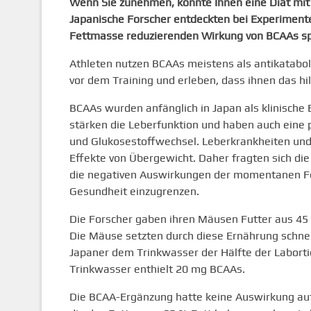
Wenn Sie zunehmen, könnte Ihnen eine Diät mit
Japanische Forscher entdeckten bei Experimente
Fettmasse reduzierenden Wirkung von BCAAs sp
Athleten nutzen BCAAs meistens als antikatabo
vor dem Training und erleben, dass ihnen das hilf
BCAAs wurden anfänglich in Japan als klinische 
stärken die Leberfunktion und haben auch eine p
und Glukosestoffwechsel. Leberkrankheiten und
Effekte von Übergewicht. Daher fragten sich di
die negativen Auswirkungen der momentanen Fet
Gesundheit einzugrenzen.
Die Forscher gaben ihren Mäusen Futter aus 45
Die Mäuse setzten durch diese Ernährung schnel
Japaner dem Trinkwasser der Hälfte der Labortier
Trinkwasser enthielt 20 mg BCAAs.
Die BCAA-Ergänzung hatte keine Auswirkung au