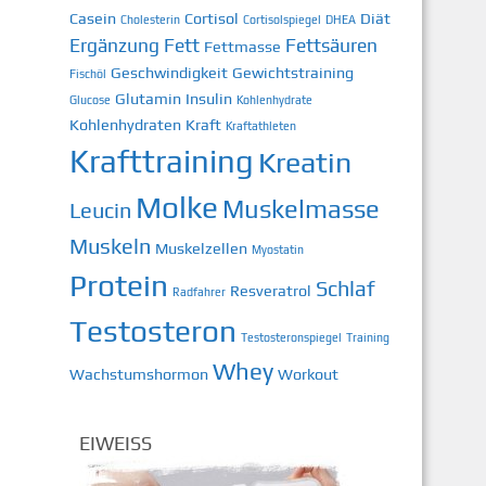
Casein
Cortisol
Diät
Cholesterin
Cortisolspiegel
DHEA
Ergänzung
Fett
Fettsäuren
Fettmasse
Geschwindigkeit
Gewichtstraining
Fischöl
Glutamin
Insulin
Glucose
Kohlenhydrate
Kohlenhydraten
Kraft
Kraftathleten
Krafttraining
Kreatin
Molke
Muskelmasse
Leucin
Muskeln
Muskelzellen
Myostatin
Protein
Schlaf
Resveratrol
Radfahrer
Testosteron
Testosteronspiegel
Training
Whey
Wachstumshormon
Workout
EIWEISS