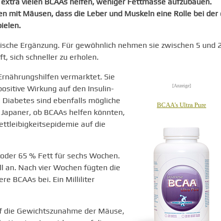
 extra vielen BCAAs helfen, weniger Fettmasse aufzubauen.
n mit Mäusen, dass die Leber und Muskeln eine Rolle bei der 
ielen.
lische Ergänzung. Für gewöhnlich nehmen sie zwischen 5 und 
t, sich schneller zu erholen.
Ernährungshilfen vermarktet. Sie
[Anzeige]
ositive Wirkung auf den Insulin-
 Diabetes sind ebenfalls mögliche
BCAA's Ultra Pure
e Japaner, ob BCAAs helfen könnten,
tleibigkeitsepidemie auf die
 oder 65 % Fett für sechs Wochen.
l an. Nach vier Wochen fügten die
e BCAAs bei. Ein Milliliter
f die Gewichtszunahme der Mäuse,