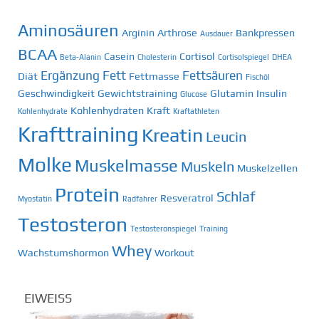
Aminosäuren
Arginin
Arthrose
Bankpressen
Ausdauer
BCAA
Casein
Cortisol
Beta-Alanin
Cholesterin
Cortisolspiegel
DHEA
Ergänzung
Fett
Fettsäuren
Diät
Fettmasse
Fischöl
Geschwindigkeit
Gewichtstraining
Glutamin
Insulin
Glucose
Kohlenhydraten
Kraft
Kohlenhydrate
Kraftathleten
Krafttraining
Kreatin
Leucin
Molke
Muskelmasse
Muskeln
Muskelzellen
Protein
Schlaf
Resveratrol
Myostatin
Radfahrer
Testosteron
Testosteronspiegel
Training
Whey
Wachstumshormon
Workout
EIWEISS