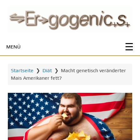
Z
u
m
H
a
u
MENÜ
p
t
i
Startseite
❯
Diät
❯
Macht genetisch veränderter
n
Mais Amerikaner fett?
h
a
l
t
s
p
r
i
n