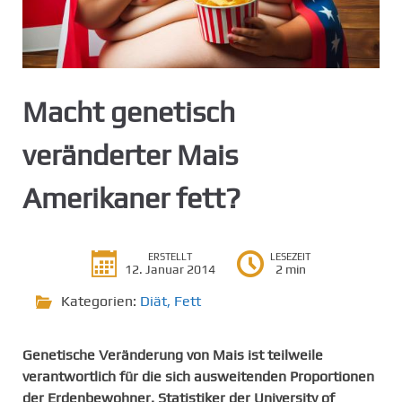
g
e
n
Macht genetisch
veränderter Mais
Amerikaner fett?
ERSTELLT
LESEZEIT
12. Januar 2014
2 min
Kategorien:
Diät
,
Fett
Genetische Veränderung von Mais ist teilweile
verantwortlich für die sich ausweitenden Proportionen
der Erdenbewohner. Statistiker der University of