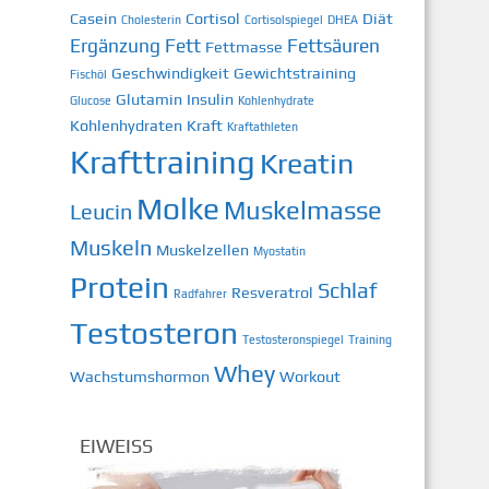
Casein
Cortisol
Diät
Cholesterin
Cortisolspiegel
DHEA
Ergänzung
Fett
Fettsäuren
Fettmasse
Geschwindigkeit
Gewichtstraining
Fischöl
Glutamin
Insulin
Glucose
Kohlenhydrate
Kohlenhydraten
Kraft
Kraftathleten
Krafttraining
Kreatin
Molke
Muskelmasse
Leucin
Muskeln
Muskelzellen
Myostatin
Protein
Schlaf
Resveratrol
Radfahrer
Testosteron
Testosteronspiegel
Training
Whey
Wachstumshormon
Workout
EIWEISS