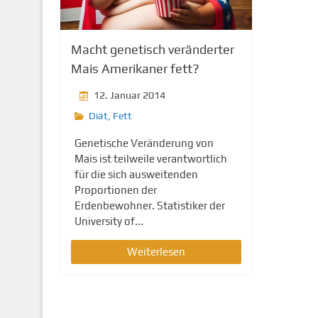
g
e
n
Macht genetisch veränderter
Mais Amerikaner fett?
12. Januar 2014
Diät
,
Fett
Genetische Veränderung von
Mais ist teilweile verantwortlich
für die sich ausweitenden
Proportionen der
Erdenbewohner. Statistiker der
University of...
Weiterlesen