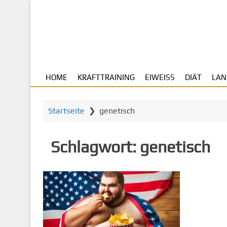
Z
u
m
H
a
u
HOME
KRAFTTRAINING
EIWEISS
DIÄT
LAN
p
t
i
Startseite
❯
genetisch
n
h
a
Schlagwort:
genetisch
l
t
s
p
r
i
n