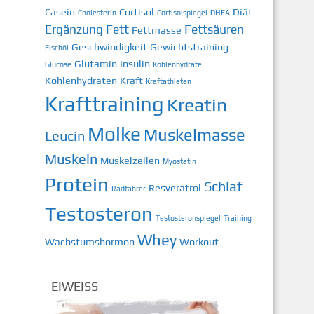
Casein
Cortisol
Diät
Cholesterin
Cortisolspiegel
DHEA
Ergänzung
Fett
Fettsäuren
Fettmasse
Geschwindigkeit
Gewichtstraining
Fischöl
Glutamin
Insulin
Glucose
Kohlenhydrate
Kohlenhydraten
Kraft
Kraftathleten
Krafttraining
Kreatin
Molke
Muskelmasse
Leucin
Muskeln
Muskelzellen
Myostatin
Protein
Schlaf
Resveratrol
Radfahrer
Testosteron
Testosteronspiegel
Training
Whey
Wachstumshormon
Workout
EIWEISS