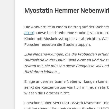
Myostatin Hemmer Nebenwir
Die Antwort ist in einem Beitrag auf der Websit
2013]
. Diese beschreibt eine Studie [ NCT01099
Kinder mit Muskeldystrophie verabreichten. Wä
Forscher mussten die Studie stoppen.
„Die Nebenwirkungen, die die Probanden erfuhr
Blutgefäße in der Haut – sind nicht an und für
teilten mit, sie müssen diese Ereignisse voll un
fortfahren können. „
Einige andere seltsame Nebenwirkungen kamen a
senkt die Konzentration von FSH in Frauen stark
wissen die Forscher nicht.
Forschung über MYO-029 , Wyeth Myostatin -Bloc
enttäuschende Ergebnisse einer Studie mit MYO 