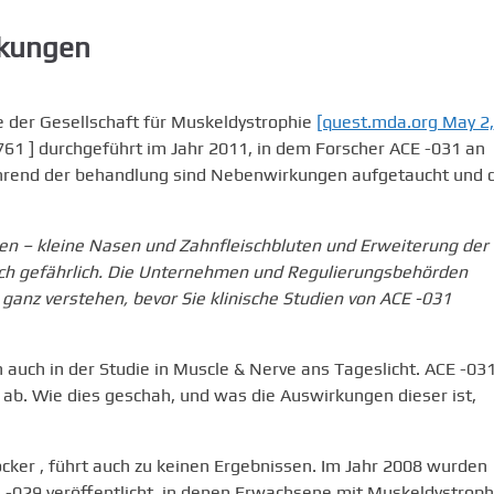
kungen
e der Gesellschaft für Muskeldystrophie
[quest.mda.org May 2,
761 ] durchgeführt im Jahr 2011, in dem Forscher ACE -031 an
hrend der behandlung sind Nebenwirkungen aufgetaucht und 
en – kleine Nasen und Zahnfleischbluten und Erweiterung der
 sich gefährlich. Die Unternehmen und Regulierungsbehörden
d ganz verstehen, bevor Sie klinische Studien von ACE -031
uch in der Studie in Muscle & Nerve ans Tageslicht. ACE -03
 ab. Wie dies geschah, und was die Auswirkungen dieser ist,
ker , führt auch zu keinen Ergebnissen. Im Jahr 2008 wurden
-029 veröffentlicht, in denen Erwachsene mit Muskeldystroph