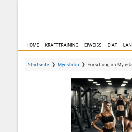
Z
u
m
H
a
u
HOME
KRAFTTRAINING
EIWEISS
DIÄT
LAN
p
t
i
Startseite
❯
Myostatin
❯
Forschung an Myosta
n
h
a
l
t
s
p
r
i
n