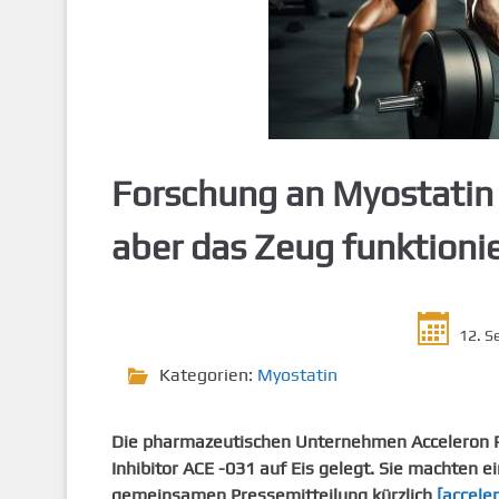
g
e
n
Forschung an Myostati
aber das Zeug funktionie
12. S
Kategorien:
Myostatin
Die pharmazeutischen Unternehmen Acceleron P
Inhibitor ACE -031 auf Eis gelegt. Sie machten e
gemeinsamen Pressemitteilung kürzlich
[accele