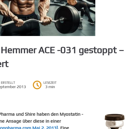
n Hemmer ACE -031 gestoppt –
rt
ERSTELLT
LESEZEIT
eptember 2013
3 min
harma und Shire haben den Myostatin -
ine Ansage über diese in einer
ronpharma.com Mai 2, 2013]
. Eine