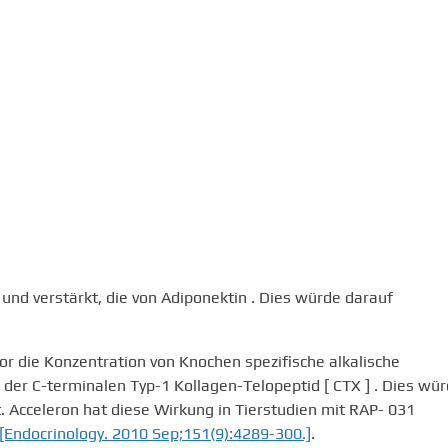
n und verstärkt, die von Adiponektin . Dies würde darauf
tor die Konzentration von Knochen spezifische alkalische
 der C-terminalen Typ-1 Kollagen-Telopeptid [ CTX ] . Dies wü
 Acceleron hat diese Wirkung in Tierstudien mit RAP- 031
[Endocrinology. 2010 Sep;151(9):4289-300.]
.