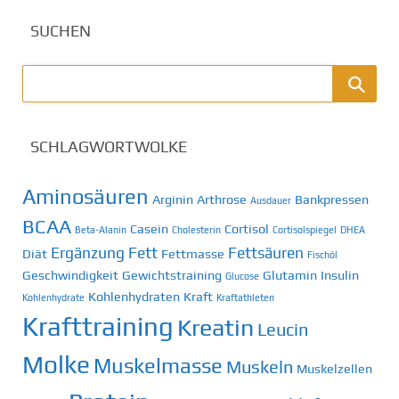
SUCHEN
SCHLAGWORTWOLKE
Aminosäuren
Arginin
Arthrose
Bankpressen
Ausdauer
BCAA
Casein
Cortisol
Beta-Alanin
Cholesterin
Cortisolspiegel
DHEA
Ergänzung
Fett
Fettsäuren
Diät
Fettmasse
Fischöl
Geschwindigkeit
Gewichtstraining
Glutamin
Insulin
Glucose
Kohlenhydraten
Kraft
Kohlenhydrate
Kraftathleten
Krafttraining
Kreatin
Leucin
Molke
Muskelmasse
Muskeln
Muskelzellen