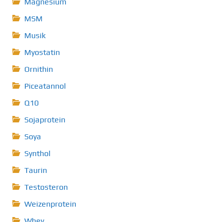
Magnesium
MSM
Musik
Myostatin
Ornithin
Piceatannol
Q10
Sojaprotein
Soya
Synthol
Taurin
Testosteron
Weizenprotein
Whey