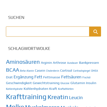
SUCHEN
SCHLAGWORTWOLKE
Aminosäuren
Arginin
Arthrose
Bankpressen
Ausdauer
BCAA
Casein
Cortisol
Beta-Alanin
Cholesterin
Cortisolspiegel
DHEA
Ergänzung
Fett
Fettsäuren
Diät
Fettmasse
Fischöl
Geschwindigkeit
Gewichtstraining
Glutamin
Insulin
Glucose
Kohlenhydraten
Kraft
Kohlenhydrate
Kraftathleten
Krafttraining
Kreatin
Leucin
Molke