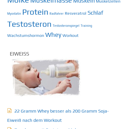
Muskelmasse
Muskeln
Muskelzellen
Protein
Schlaf
Resveratrol
Myostatin
Radfahrer
Testosteron
Testosteronspiegel
Training
Whey
Wachstumshormon
Workout
EIWEISS
22 Gramm Whey besser als 200 Gramm Soja-
Eiweiß nach dem Workout