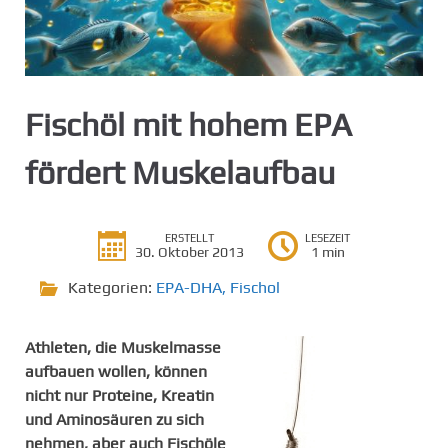
g
e
n
Fischöl mit hohem EPA
fördert Muskelaufbau
ERSTELLT
LESEZEIT
30. Oktober 2013
1 min
Kategorien:
EPA-DHA
,
Fischol
Athleten, die Muskelmasse
aufbauen wollen, können
nicht nur Proteine, Kreatin
und Aminosäuren zu sich
nehmen, aber auch Fischöle