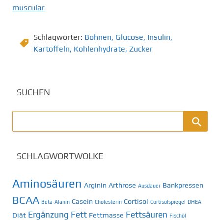
muscular
Schlagwörter:
Bohnen
,
Glucose
,
Insulin
,
Kartoffeln
,
Kohlenhydrate
,
Zucker
SUCHEN
SCHLAGWORTWOLKE
Aminosäuren
Arginin
Arthrose
Bankpressen
Ausdauer
BCAA
Casein
Cortisol
Beta-Alanin
Cholesterin
Cortisolspiegel
DHEA
Ergänzung
Fett
Fettsäuren
Diät
Fettmasse
Fischöl