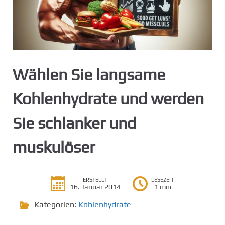
g
e
n
Wählen Sie langsame
Kohlenhydrate und werden
Sie schlanker und
muskulöser
ERSTELLT
LESEZEIT
16. Januar 2014
1 min
Kategorien:
Kohlenhydrate