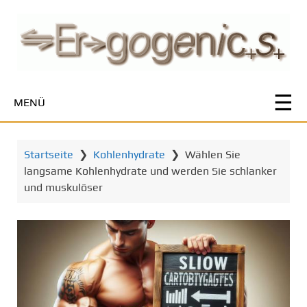
Z
u
m
H
a
u
MENÜ
p
t
i
Startseite
❯
Kohlenhydrate
❯
Wählen Sie
n
langsame Kohlenhydrate und werden Sie schlanker
h
und muskulöser
a
l
t
s
p
r
i
n