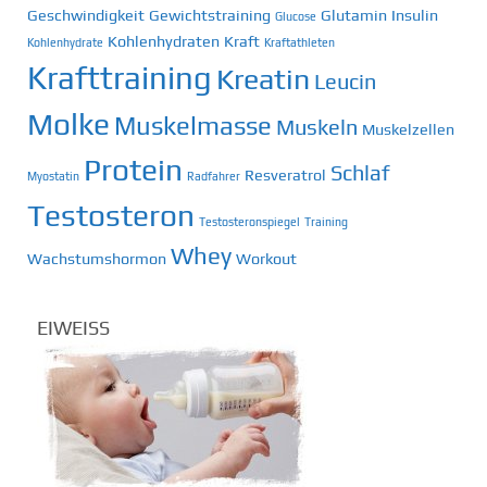
Geschwindigkeit
Gewichtstraining
Glutamin
Insulin
Glucose
Kohlenhydraten
Kraft
Kohlenhydrate
Kraftathleten
Krafttraining
Kreatin
Leucin
Molke
Muskelmasse
Muskeln
Muskelzellen
Protein
Schlaf
Resveratrol
Myostatin
Radfahrer
Testosteron
Testosteronspiegel
Training
Whey
Wachstumshormon
Workout
EIWEISS