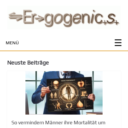
Z
u
m
H
a
u
MENÜ
p
t
i
Neuste Beiträge
n
h
a
l
t
s
p
r
i
So vermindern Männer ihre Mortalität um
n