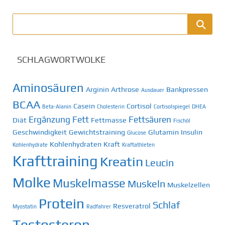
r
a
g
SCHLAGWORTWOLKE
s
Aminosäuren
Arginin
Arthrose
Bankpressen
Ausdauer
n
BCAA
Casein
Cortisol
Beta-Alanin
Cholesterin
Cortisolspiegel
DHEA
a
Ergänzung
Fett
Fettsäuren
Diät
Fettmasse
Fischöl
v
Geschwindigkeit
Gewichtstraining
Glutamin
Insulin
Glucose
Kohlenhydraten
Kraft
Kohlenhydrate
Kraftathleten
i
Krafttraining
Kreatin
Leucin
g
Molke
Muskelmasse
Muskeln
Muskelzellen
a
Protein
Schlaf
Resveratrol
Myostatin
Radfahrer
t
Testosteron