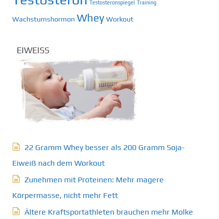
i
Testosteronspiegel
Training
Whey
Wachstumshormon
Workout
o
n
EIWEISS
22 Gramm Whey besser als 200 Gramm Soja-
Eiweiß nach dem Workout
Zunehmen mit Proteinen: Mehr magere
Körpermasse, nicht mehr Fett
Ältere Kraftsportathleten brauchen mehr Molke