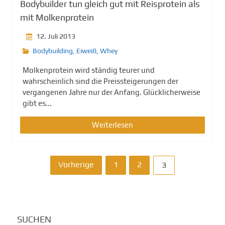
Bodybuilder tun gleich gut mit Reisprotein als
mit Molkenprotein
12. Juli 2013
Bodybuilding
,
Eiweiß
,
Whey
Molkenprotein wird ständig teurer und
wahrscheinlich sind die Preissteigerungen der
vergangenen Jahre nur der Anfang. Glücklicherweise
gibt es...
Weiterlesen
B
Vorherige
1
2
3
e
i
SUCHEN
t