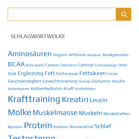
SCHLAGWORTWOLKE
Aminosäuren
Arginin
Arthrose
Bankpressen
Ausdauer
BCAA
Casein
Cortisol
Beta-Alanin
Cholesterin
Cortisolspiegel
DHEA
Ergänzung
Fett
Fettsäuren
Diät
Fettmasse
Fischöl
Geschwindigkeit
Gewichtstraining
Glutamin
Insulin
Glucose
Kohlenhydraten
Kraft
Kohlenhydrate
Kraftathleten
Krafttraining
Kreatin
Leucin
Molke
Muskelmasse
Muskeln
Muskelzellen
Protein
Schlaf
Resveratrol
Myostatin
Radfahrer
Testosteron