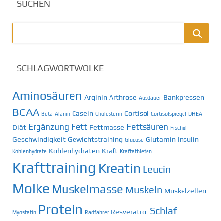
SUCHEN
SCHLAGWORTWOLKE
Aminosäuren
Arginin
Arthrose
Bankpressen
Ausdauer
BCAA
Casein
Cortisol
Beta-Alanin
Cholesterin
Cortisolspiegel
DHEA
Ergänzung
Fett
Fettsäuren
Diät
Fettmasse
Fischöl
Geschwindigkeit
Gewichtstraining
Glutamin
Insulin
Glucose
Kohlenhydraten
Kraft
Kohlenhydrate
Kraftathleten
Krafttraining
Kreatin
Leucin
Molke
Muskelmasse
Muskeln
Muskelzellen
Protein
Schlaf
Resveratrol
Myostatin
Radfahrer