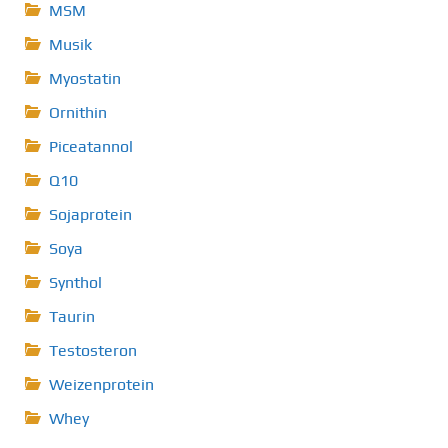
MSM
Musik
Myostatin
Ornithin
Piceatannol
Q10
Sojaprotein
Soya
Synthol
Taurin
Testosteron
Weizenprotein
Whey