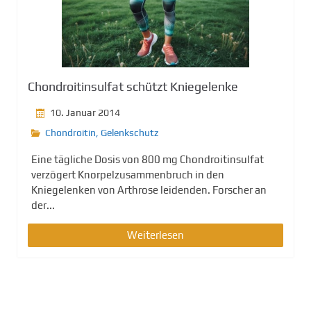
g
e
n
Chondroitinsulfat schützt Kniegelenke
10. Januar 2014
Chondroitin
,
Gelenkschutz
Eine tägliche Dosis von 800 mg Chondroitinsulfat
verzögert Knorpelzusammenbruch in den
Kniegelenken von Arthrose leidenden. Forscher an
der...
Weiterlesen