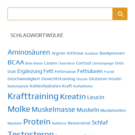
SCHLAGWORTWOLKE
Aminosäuren
Arginin
Arthrose
Bankpressen
Ausdauer
BCAA
Casein
Cortisol
Beta-Alanin
Cholesterin
Cortisolspiegel
DHEA
Ergänzung
Fett
Fettsäuren
Diät
Fettmasse
Fischöl
Geschwindigkeit
Gewichtstraining
Glutamin
Insulin
Glucose
Kohlenhydraten
Kraft
Kohlenhydrate
Kraftathleten
Krafttraining
Kreatin
Leucin
Molke
Muskelmasse
Muskeln
Muskelzellen
Protein
Schlaf
Resveratrol
Myostatin
Radfahrer
Testosteron