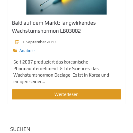
g
e
n
Bald auf dem Markt: langwirkendes
Wachstumshormon LB03002
9. September 2013
Anabole
Seit 2007 produziert das koreanische
Pharmaunternehmen LG Life Sciences das
Wachstumshormon Declage. Es ist in Korea und
einigen seiner...
Weiterlesen
SUCHEN