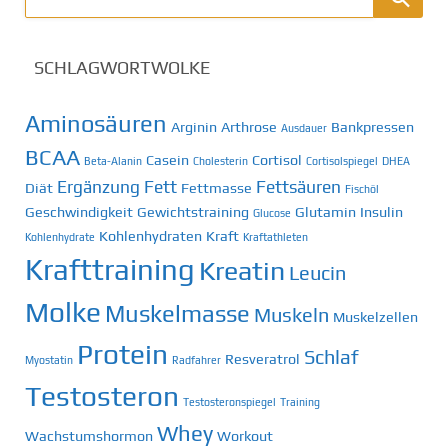
SCHLAGWORTWOLKE
Aminosäuren
Arginin
Arthrose
Bankpressen
Ausdauer
BCAA
Casein
Cortisol
Beta-Alanin
Cholesterin
Cortisolspiegel
DHEA
Ergänzung
Fett
Fettsäuren
Diät
Fettmasse
Fischöl
Geschwindigkeit
Gewichtstraining
Glutamin
Insulin
Glucose
Kohlenhydraten
Kraft
Kohlenhydrate
Kraftathleten
Krafttraining
Kreatin
Leucin
Molke
Muskelmasse
Muskeln
Muskelzellen
Protein
Schlaf
Resveratrol
Myostatin
Radfahrer
Testosteron
Testosteronspiegel
Training
Whey
Wachstumshormon
Workout