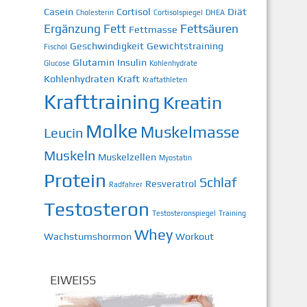
Casein
Cortisol
Diät
Cholesterin
Cortisolspiegel
DHEA
Ergänzung
Fett
Fettsäuren
Fettmasse
Geschwindigkeit
Gewichtstraining
Fischöl
Glutamin
Insulin
Glucose
Kohlenhydrate
Kohlenhydraten
Kraft
Kraftathleten
Krafttraining
Kreatin
Molke
Muskelmasse
Leucin
Muskeln
Muskelzellen
Myostatin
Protein
Schlaf
Resveratrol
Radfahrer
Testosteron
Testosteronspiegel
Training
Whey
Wachstumshormon
Workout
EIWEISS