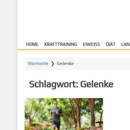
Z
u
m
H
a
u
HOME
KRAFTTRAINING
EIWEISS
DIÄT
LAN
p
t
i
Startseite
❯
Gelenke
n
h
a
Schlagwort:
Gelenke
l
t
s
p
r
i
n