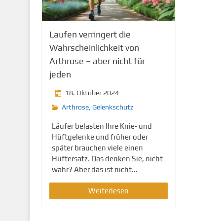
g
e
n
Laufen verringert die
Wahrscheinlichkeit von
Arthrose – aber nicht für
jeden
18. Oktober 2024
Arthrose
,
Gelenkschutz
Läufer belasten Ihre Knie- und
Hüftgelenke und früher oder
später brauchen viele einen
Hüftersatz. Das denken Sie, nicht
wahr? Aber das ist nicht...
Weiterlesen