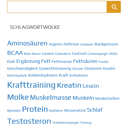
SCHLAGWORTWOLKE
Aminosäuren
Arginin
Arthrose
Bankpressen
Ausdauer
BCAA
Casein
Cortisol
Beta-Alanin
Cholesterin
Cortisolspiegel
DHEA
Ergänzung
Fett
Fettsäuren
Diät
Fettmasse
Fischöl
Geschwindigkeit
Gewichtstraining
Glutamin
Insulin
Glucose
Kohlenhydraten
Kraft
Kohlenhydrate
Kraftathleten
Krafttraining
Kreatin
Leucin
Molke
Muskelmasse
Muskeln
Muskelzellen
Protein
Schlaf
Resveratrol
Myostatin
Radfahrer
Testosteron
Testosteronspiegel
Training