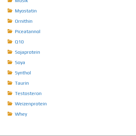
Musik
Myostatin
Ornithin
Piceatannol
Q10
Sojaprotein
Soya
Synthol
Taurin
Testosteron
Weizenprotein
Whey