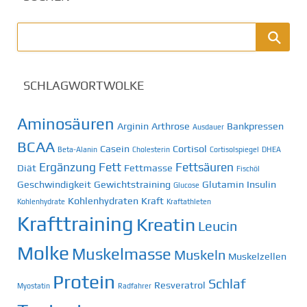
SCHLAGWORTWOLKE
Aminosäuren
Arginin
Arthrose
Bankpressen
Ausdauer
BCAA
Casein
Cortisol
Beta-Alanin
Cholesterin
Cortisolspiegel
DHEA
Ergänzung
Fett
Fettsäuren
Diät
Fettmasse
Fischöl
Geschwindigkeit
Gewichtstraining
Glutamin
Insulin
Glucose
Kohlenhydraten
Kraft
Kohlenhydrate
Kraftathleten
Krafttraining
Kreatin
Leucin
Molke
Muskelmasse
Muskeln
Muskelzellen
Protein
Schlaf
Resveratrol
Myostatin
Radfahrer