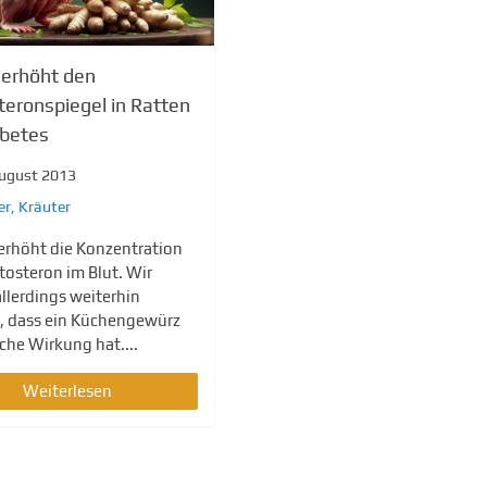
 erhöht den
eronspiegel in Ratten
abetes
August 2013
er
,
Kräuter
erhöht die Konzentration
tosteron im Blut. Wir
allerdings weiterhin
, dass ein Küchengewürz
lche Wirkung hat....
Weiterlesen