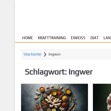
Z
u
m
H
a
u
HOME
KRAFTTRAINING
EIWEISS
DIÄT
LAN
p
t
i
Startseite
❯
Ingwer
n
h
a
Schlagwort:
Ingwer
l
t
s
p
r
i
n