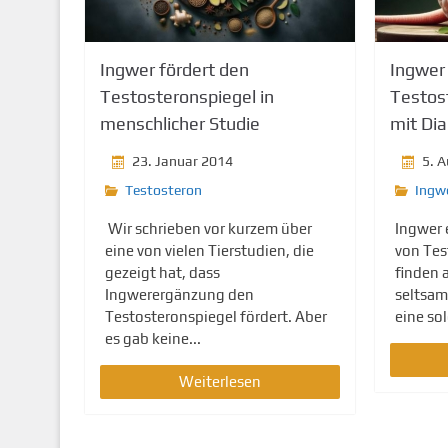
g
e
n
Ingwer fördert den
Ingwer
Testosteronspiegel in
Testost
menschlicher Studie
mit Di
23. Januar 2014
5. 
Testosteron
Ingw
Wir schrieben vor kurzem über
Ingwer 
eine von vielen Tierstudien, die
von Tes
gezeigt hat, dass
finden 
Ingwerergänzung den
seltsam
Testosteronspiegel fördert. Aber
eine so
es gab keine...
Weiterlesen