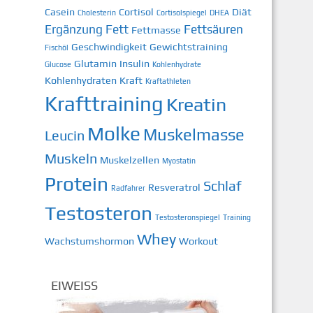
Casein
Cortisol
Diät
Cholesterin
Cortisolspiegel
DHEA
Ergänzung
Fett
Fettsäuren
Fettmasse
Geschwindigkeit
Gewichtstraining
Fischöl
Glutamin
Insulin
Glucose
Kohlenhydrate
Kohlenhydraten
Kraft
Kraftathleten
Krafttraining
Kreatin
Molke
Muskelmasse
Leucin
Muskeln
Muskelzellen
Myostatin
Protein
Schlaf
Resveratrol
Radfahrer
Testosteron
Testosteronspiegel
Training
Whey
Wachstumshormon
Workout
EIWEISS