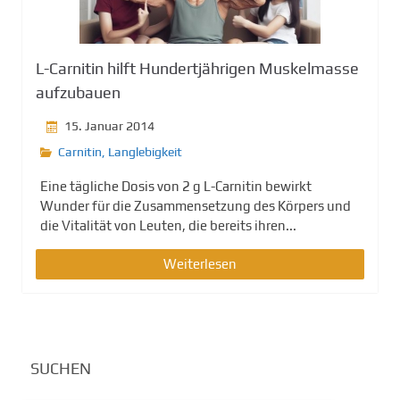
g
e
n
L-Carnitin hilft Hundertjährigen Muskelmasse
aufzubauen
15. Januar 2014
Carnitin
,
Langlebigkeit
Eine tägliche Dosis von 2 g L-Carnitin bewirkt
Wunder für die Zusammensetzung des Körpers und
die Vitalität von Leuten, die bereits ihren...
Weiterlesen
SUCHEN