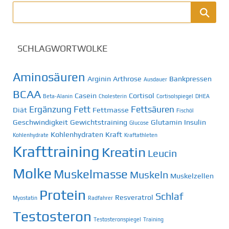
SCHLAGWORTWOLKE
Aminosäuren
Arginin
Arthrose
Bankpressen
Ausdauer
BCAA
Casein
Cortisol
Beta-Alanin
Cholesterin
Cortisolspiegel
DHEA
Ergänzung
Fett
Fettsäuren
Diät
Fettmasse
Fischöl
Geschwindigkeit
Gewichtstraining
Glutamin
Insulin
Glucose
Kohlenhydraten
Kraft
Kohlenhydrate
Kraftathleten
Krafttraining
Kreatin
Leucin
Molke
Muskelmasse
Muskeln
Muskelzellen
Protein
Schlaf
Resveratrol
Myostatin
Radfahrer
Testosteron
Testosteronspiegel
Training