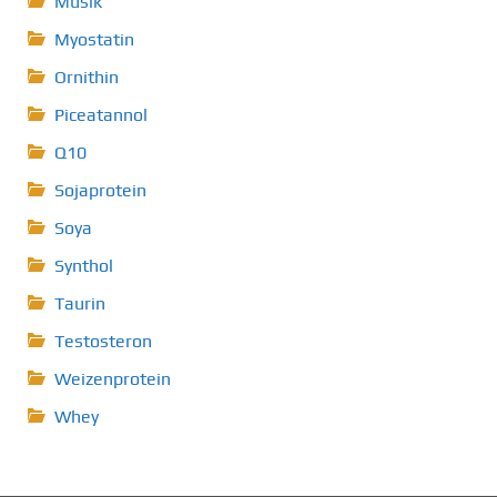
Musik
Myostatin
Ornithin
Piceatannol
Q10
Sojaprotein
Soya
Synthol
Taurin
Testosteron
Weizenprotein
Whey