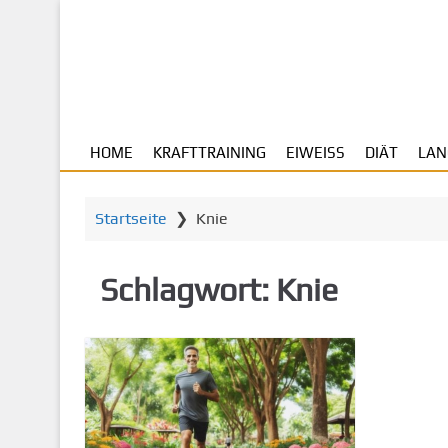
Z
u
m
H
a
u
HOME
KRAFTTRAINING
EIWEISS
DIÄT
LAN
p
t
i
Startseite
❯
Knie
n
h
a
Schlagwort:
Knie
l
t
s
p
r
i
n