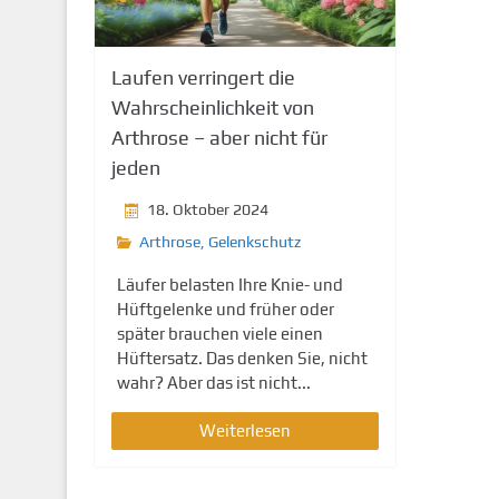
g
e
n
Laufen verringert die
Wahrscheinlichkeit von
Arthrose – aber nicht für
jeden
18. Oktober 2024
Arthrose
,
Gelenkschutz
Läufer belasten Ihre Knie- und
Hüftgelenke und früher oder
später brauchen viele einen
Hüftersatz. Das denken Sie, nicht
wahr? Aber das ist nicht...
Weiterlesen