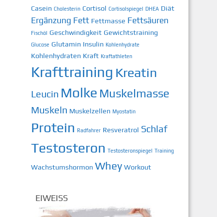
Casein
Cortisol
Diät
Cholesterin
Cortisolspiegel
DHEA
Ergänzung
Fett
Fettsäuren
Fettmasse
Geschwindigkeit
Gewichtstraining
Fischöl
Glutamin
Insulin
Glucose
Kohlenhydrate
Kohlenhydraten
Kraft
Kraftathleten
Krafttraining
Kreatin
Molke
Muskelmasse
Leucin
Muskeln
Muskelzellen
Myostatin
Protein
Schlaf
Resveratrol
Radfahrer
Testosteron
Testosteronspiegel
Training
Whey
Wachstumshormon
Workout
EIWEISS