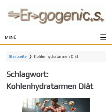
Z
u
m
H
a
u
MENÜ
p
t
i
Startseite
❯
Kohlenhydratarmen Diät
n
h
a
Schlagwort:
l
t
Kohlenhydratarmen Diät
s
p
r
i
n