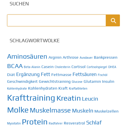
SUCHEN
SCHLAGWORTWOLKE
Aminosäuren
Arginin
Arthrose
Bankpressen
Ausdauer
BCAA
Casein
Cortisol
Beta-Alanin
Cholesterin
Cortisolspiegel
DHEA
Ergänzung
Fett
Fettsäuren
Diät
Fettmasse
Fischöl
Geschwindigkeit
Gewichtstraining
Glutamin
Insulin
Glucose
Kohlenhydraten
Kraft
Kohlenhydrate
Kraftathleten
Krafttraining
Kreatin
Leucin
Molke
Muskelmasse
Muskeln
Muskelzellen
Protein
Schlaf
Resveratrol
Myostatin
Radfahrer