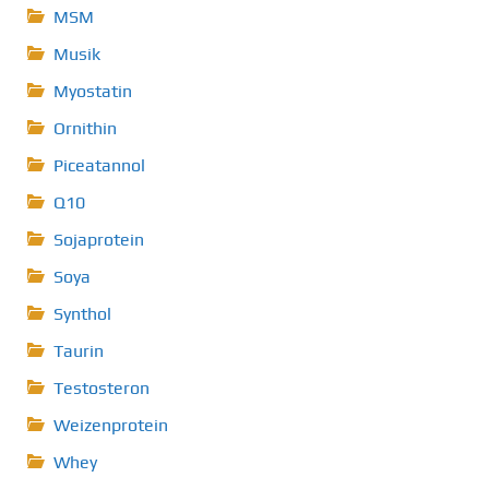
MSM
Musik
Myostatin
Ornithin
Piceatannol
Q10
Sojaprotein
Soya
Synthol
Taurin
Testosteron
Weizenprotein
Whey