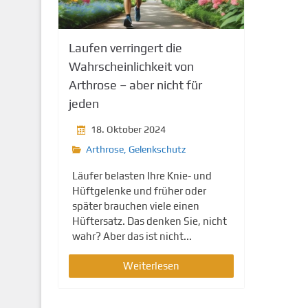
g
e
n
Laufen verringert die
Wahrscheinlichkeit von
Arthrose – aber nicht für
jeden
18. Oktober 2024
Arthrose
,
Gelenkschutz
Läufer belasten Ihre Knie- und
Hüftgelenke und früher oder
später brauchen viele einen
Hüftersatz. Das denken Sie, nicht
wahr? Aber das ist nicht...
Weiterlesen