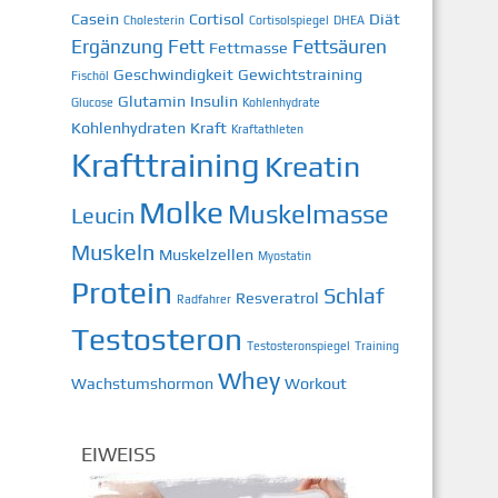
Casein
Cortisol
Diät
Cholesterin
Cortisolspiegel
DHEA
Ergänzung
Fett
Fettsäuren
Fettmasse
Geschwindigkeit
Gewichtstraining
Fischöl
Glutamin
Insulin
Glucose
Kohlenhydrate
Kohlenhydraten
Kraft
Kraftathleten
Krafttraining
Kreatin
Molke
Muskelmasse
Leucin
Muskeln
Muskelzellen
Myostatin
Protein
Schlaf
Resveratrol
Radfahrer
Testosteron
Testosteronspiegel
Training
Whey
Wachstumshormon
Workout
EIWEISS