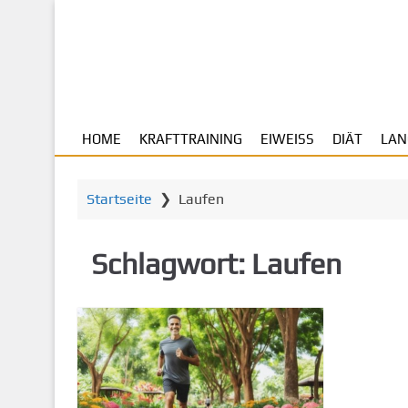
Z
u
m
H
a
u
HOME
KRAFTTRAINING
EIWEISS
DIÄT
LAN
p
t
i
Startseite
❯
Laufen
n
h
a
Schlagwort:
Laufen
l
t
s
p
r
i
n