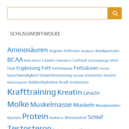
SCHLAGWORTWOLKE
Aminosäuren
Arginin
Arthrose
Bankpressen
Ausdauer
BCAA
Casein
Cortisol
Beta-Alanin
Cholesterin
Cortisolspiegel
DHEA
Ergänzung
Fett
Fettsäuren
Diät
Fettmasse
Fischöl
Geschwindigkeit
Gewichtstraining
Glutamin
Insulin
Glucose
Kohlenhydraten
Kraft
Kohlenhydrate
Kraftathleten
Krafttraining
Kreatin
Leucin
Molke
Muskelmasse
Muskeln
Muskelzellen
Protein
Schlaf
Resveratrol
Myostatin
Radfahrer
Testosteron