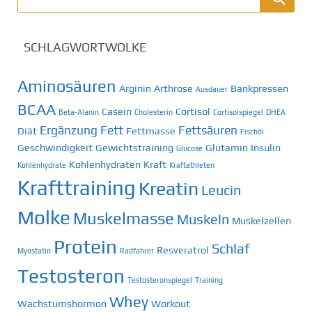
SCHLAGWORTWOLKE
Aminosäuren
Arginin
Arthrose
Bankpressen
Ausdauer
BCAA
Casein
Cortisol
Beta-Alanin
Cholesterin
Cortisolspiegel
DHEA
Ergänzung
Fett
Fettsäuren
Diät
Fettmasse
Fischöl
Geschwindigkeit
Gewichtstraining
Glutamin
Insulin
Glucose
Kohlenhydraten
Kraft
Kohlenhydrate
Kraftathleten
Krafttraining
Kreatin
Leucin
Molke
Muskelmasse
Muskeln
Muskelzellen
Protein
Schlaf
Resveratrol
Myostatin
Radfahrer
Testosteron
Testosteronspiegel
Training
Whey
Wachstumshormon
Workout