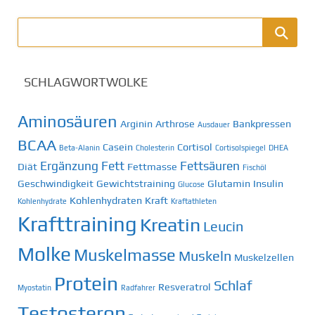
SCHLAGWORTWOLKE
Aminosäuren
Arginin
Arthrose
Bankpressen
Ausdauer
BCAA
Casein
Cortisol
Beta-Alanin
Cholesterin
Cortisolspiegel
DHEA
Ergänzung
Fett
Fettsäuren
Diät
Fettmasse
Fischöl
Geschwindigkeit
Gewichtstraining
Glutamin
Insulin
Glucose
Kohlenhydraten
Kraft
Kohlenhydrate
Kraftathleten
Krafttraining
Kreatin
Leucin
Molke
Muskelmasse
Muskeln
Muskelzellen
Protein
Schlaf
Resveratrol
Myostatin
Radfahrer
Testosteron