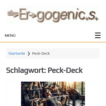
Z
u
m
H
a
u
MENÜ
p
t
i
Startseite
❯
Peck-Deck
n
h
a
Schlagwort:
Peck-Deck
l
t
s
p
r
i
n