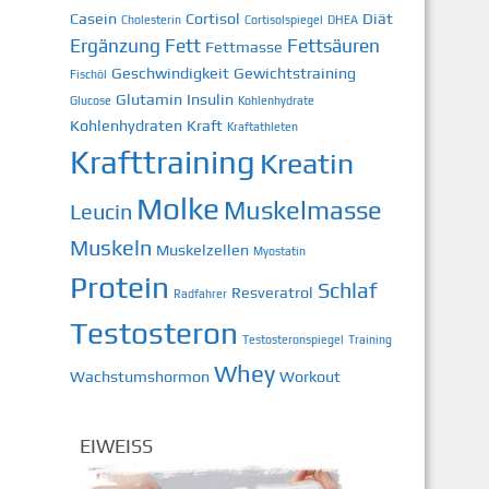
Casein
Cortisol
Diät
Cholesterin
Cortisolspiegel
DHEA
Ergänzung
Fett
Fettsäuren
Fettmasse
Geschwindigkeit
Gewichtstraining
Fischöl
Glutamin
Insulin
Glucose
Kohlenhydrate
Kohlenhydraten
Kraft
Kraftathleten
Krafttraining
Kreatin
Molke
Muskelmasse
Leucin
Muskeln
Muskelzellen
Myostatin
Protein
Schlaf
Resveratrol
Radfahrer
Testosteron
Testosteronspiegel
Training
Whey
Wachstumshormon
Workout
EIWEISS