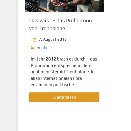
g
e
n
Das wirkt – das Prohormon
von Trenbolone
7. August 2013
Anabole
Im Jahr 2012 brach es durch – das
Prohormon entsprechend dem
anabolen Steroid Trenbolone. In
allen internationalen Fora
erschienen praktische...
Weiterlesen