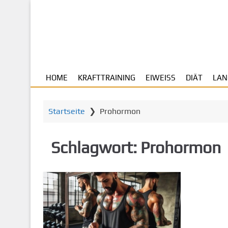
Z
u
m
H
a
u
HOME
KRAFTTRAINING
EIWEISS
DIÄT
LAN
p
t
i
Startseite
❯
Prohormon
n
h
a
Schlagwort:
Prohormon
l
t
s
p
r
i
n